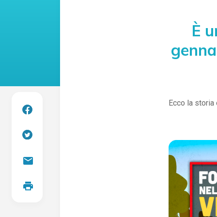
È u
gennai
Ecco la storia 
mail
print