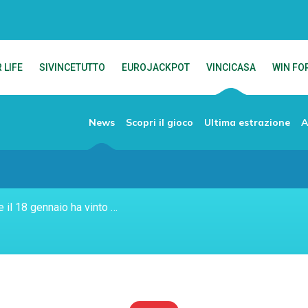
 LIFE
SIVINCETUTTO
EUROJACKPOT
VINCICASA
WIN FOR
News
Scopri il gioco
Ultima estrazione
A
È un'infermiera la fortunata che il 18 gennaio ha vinto a Neive (CN) una casa da 500mila euro.