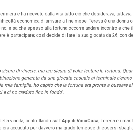
fermiera e ha ricevuto dalla vita tutto ciò che desiderava, tuttavi
difficoltà economica di arrivare a fine mese. Teresa è una donna o
ino, e sa che spesso alla fortuna occorre andare incontro e che 
ere è partecipare; così decide di fare la sua giocata da 2€, con 
 sicura di vincere, ma ero sicura di voler tentare la fortuna. Qua
binazione generata da una giocata casuale al terminale c'erano 
la mia famiglia, ho capito che la fortuna era pronta a bussare al
i e ci ho creduto fino in fondo
".
ella vincita, controllando sull'
App di VinciCasa
, Teresa è rimast
to era accaduto per davvero malgrado temesse di essersi sbagliat