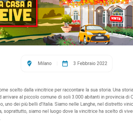
where_to_vote
date_range
Milano
|
3 Febbraio 2022
nome scelto dalla vincitrice per raccontare la sua storia. Una stori
ad arrivare al piccolo comune di soli 3.000 abitanti in provincia d
o, uno dei più belli d'Italia. Siamo nelle Langhe, nel distretto vini
 soprattutto, siamo nel luogo dove la vincitrice ha scelto di vive
.