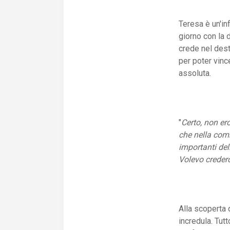
Teresa è un'in
giorno con la 
crede nel dest
per poter vinc
assoluta.
"
Certo, non ero
che nella com
importanti del
Volevo crederc
Alla scoperta d
incredula. Tut