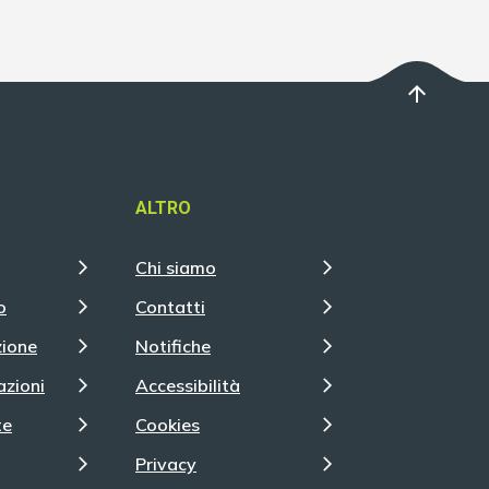
arrow_upward
ALTRO
Chi siamo
o
Contatti
zione
Notifiche
azioni
Accessibilità
te
Cookies
Privacy