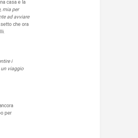
una casa e la
, mia per
ente ad avviare
ssetto che ora
li.
ntire i
 un viaggio
 ancora
po per