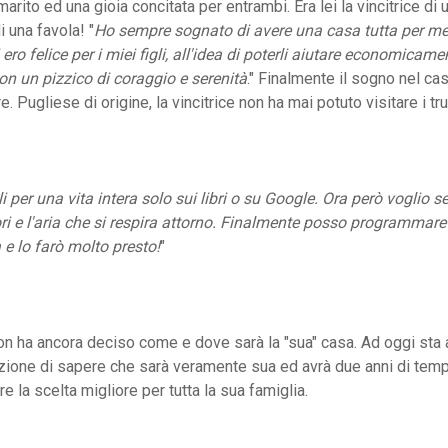
rito ed una gioia concitata per entrambi. Era lei la vincitrice di 
i una favola! "
Ho sempre sognato di avere una casa tutta per me
ero felice per i miei figli, all'idea di poterli aiutare economicam
 con un pizzico di coraggio e serenità
." Finalmente il sogno nel ca
e. Pugliese di origine, la vincitrice non ha mai potuto visitare i trul
lli per una vita intera solo sui libri o su Google. Ora però voglio se
ori e l'aria che si respira attorno. Finalmente posso programmare
 e lo farò molto presto!
"
non ha ancora deciso come e dove sarà la "sua" casa. Ad oggi sta
zione di sapere che sarà veramente sua ed avrà due anni di tem
re la scelta migliore per tutta la sua famiglia.