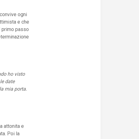
a convive ogni
ttimista e che
il primo passo
determinazione
ndo ho visto
le date
la mia porta.
a attonita e
a. Poi la