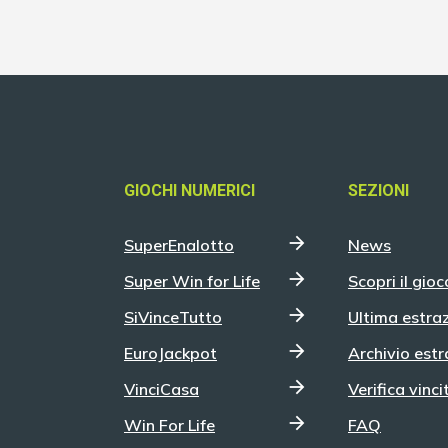
GIOCHI NUMERICI
SEZIONI
SuperEnalotto
News
Super Win for Life
Scopri il gioc
SiVinceTutto
Ultima estra
EuroJackpot
Archivio estr
VinciCasa
Verifica vinci
Win For Life
FAQ