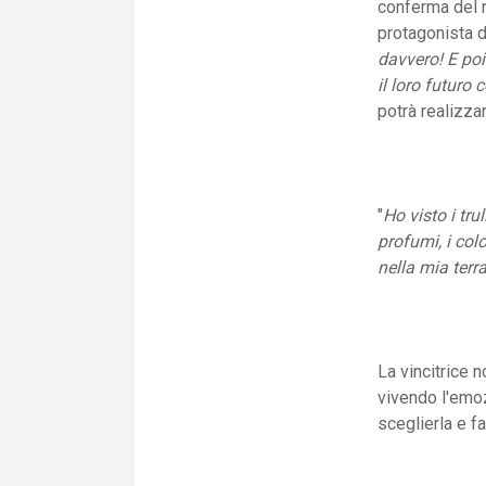
conferma del ma
protagonista d
davvero! E poi 
il loro futuro
potrà realizzar
"
Ho visto i tru
profumi, i col
nella mia terra
La vincitrice 
vivendo l'emo
sceglierla e fa