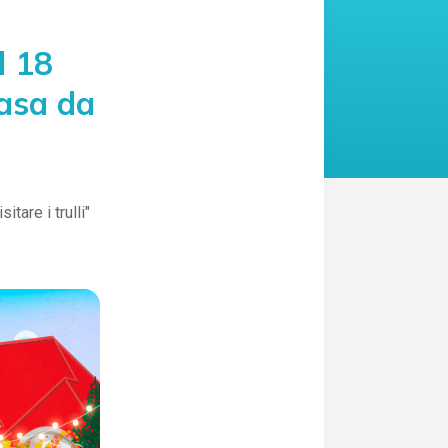
l 18
casa da
itare i trulli"