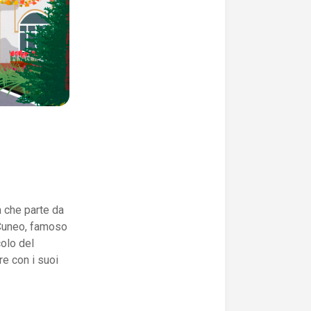
a che parte da
i Cuneo, famoso
colo del
re con i suoi