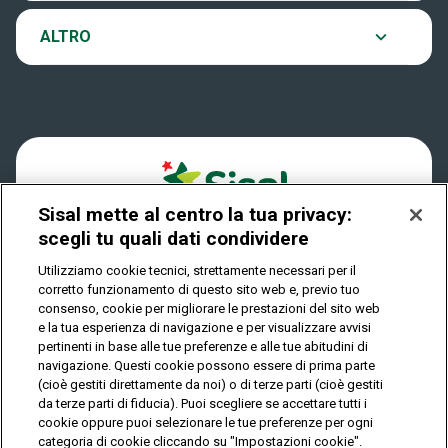
VinciCasa
Notifiche
Archivio estrazioni
ALTRO
Win For Life
Accessibilità
Verifica vincite
Play Your Date
Cookies
FAQ
Sisal mette al centro la tua privacy:
Privacy
scegli tu quali dati condividere
Utilizziamo cookie tecnici, strettamente necessari per il
corretto funzionamento di questo sito web e, previo tuo
IL GIOCO È VIETATO AI MINORI E PUÒ CAUSARE
consenso, cookie per migliorare le prestazioni del sito web
DIPENDENZA PATOLOGICA
e la tua esperienza di navigazione e per visualizzare avvisi
pertinenti in base alle tue preferenze e alle tue abitudini di
navigazione. Questi cookie possono essere di prima parte
(cioè gestiti direttamente da noi) o di terze parti (cioè gestiti
© Copyright Sisal Italia S.p.A. - P.I. 02433760135
da terze parti di fiducia). Puoi scegliere se accettare tutti i
Mappa
cookie oppure puoi selezionare le tue preferenze per ogni
Privacy
Cookies
del
categoria di cookie cliccando su "Impostazioni cookie".