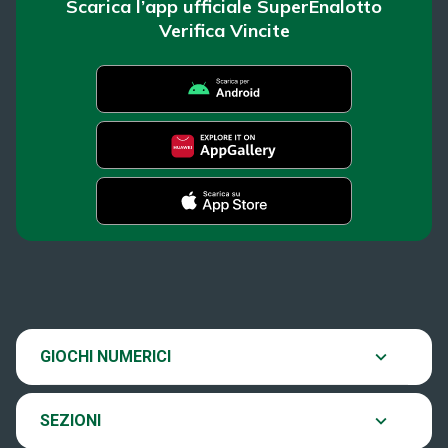
Scarica l’app ufficiale SuperEnalotto
Verifica Vincite
SuperEnalotto
Super Win for Life
News
SiVinceTutto
Chi siamo
Scopri il gioco
GIOCHI NUMERICI
EuroJackpot
Contatti
Ultima estrazione
SEZIONI