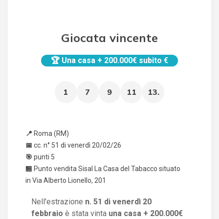
Giocata vincente
🏆
Una casa + 200.000€ subito €
1
7
9
11
13.
📍
Roma (RM)
📅
cc. n° 51 di venerdì 20/02/26
🎯
punti 5
🏪
Punto vendita
Sisal La Casa del Tabacco situato
in Via Alberto Lionello, 201
Nell'estrazione
n. 51 di venerdì 20
febbraio
è stata vinta
una casa + 200.000€