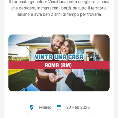
Il fortunato giocatore VinciCasa potrà scegliere la casa
che desidera, in massima libertà, su tutto il territorio
italiano e avrà ben 2 anni di tempo per trovarla.
where_to_vote
date_range
Milano
|
23 Feb 2026