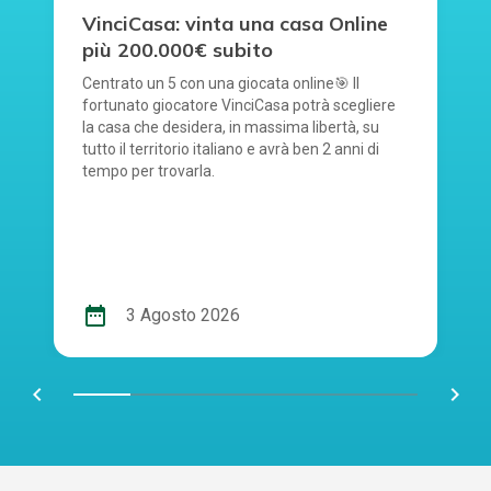
VinciCasa: vinta una casa Online
più 200.000€ subito
Centrato un 5 con una giocata online🎯 Il
fortunato giocatore VinciCasa potrà scegliere
la casa che desidera, in massima libertà, su
tutto il territorio italiano e avrà ben 2 anni di
tempo per trovarla.
date_range
3 Agosto 2026
chevron_left
navigate_next