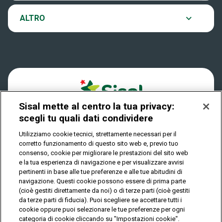
VinciCasa
Notifiche
Archivio estrazioni
ALTRO
Win For Life
Accessibilità
Verifica vincite
Play Your Date
Cookies
FAQ
Sisal mette al centro la tua privacy:
Privacy
scegli tu quali dati condividere
Utilizziamo cookie tecnici, strettamente necessari per il
corretto funzionamento di questo sito web e, previo tuo
IL GIOCO È VIETATO AI MINORI E PUÒ CAUSARE
consenso, cookie per migliorare le prestazioni del sito web
DIPENDENZA PATOLOGICA
e la tua esperienza di navigazione e per visualizzare avvisi
pertinenti in base alle tue preferenze e alle tue abitudini di
navigazione. Questi cookie possono essere di prima parte
(cioè gestiti direttamente da noi) o di terze parti (cioè gestiti
© Copyright Sisal Italia S.p.A. - P.I. 02433760135
da terze parti di fiducia). Puoi scegliere se accettare tutti i
Mappa
cookie oppure puoi selezionare le tue preferenze per ogni
Privacy
Cookies
del
categoria di cookie cliccando su "Impostazioni cookie".