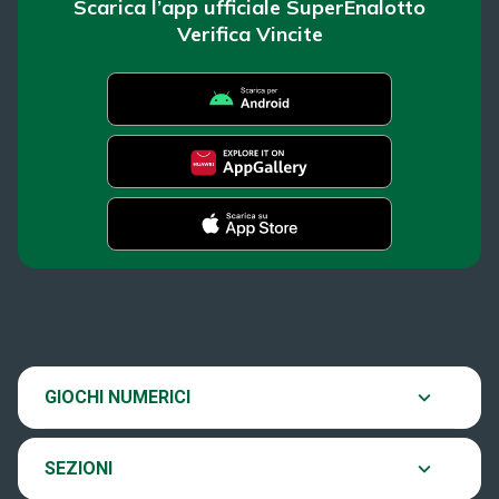
Scarica l’app ufficiale SuperEnalotto
Verifica Vincite
SuperEnalotto
Super Win for Life
News
SiVinceTutto
Chi siamo
Scopri il gioco
GIOCHI NUMERICI
EuroJackpot
Contatti
Ultima estrazione
SEZIONI