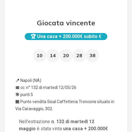
Giocata vincente
🏆
Una casa + 200.000€ subito €
10
14
20
28
38
📍
Napoli (NA)
📅
cc. n° 132 di martedì 12/05/26
🎯
punti 5
🏪
Punto vendita Sisal Caffetteria Troncone situato in
Via Caravaggio, 302.
Nell'estrazione
n. 132 di martedì 12
maggio
è stata vinta
una casa + 200.000€