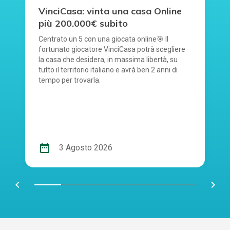
VinciCasa: vinta una casa Online
più 200.000€ subito
Centrato un 5 con una giocata online🎯 Il
fortunato giocatore VinciCasa potrà scegliere
la casa che desidera, in massima libertà, su
tutto il territorio italiano e avrà ben 2 anni di
tempo per trovarla.
date_range
3 Agosto 2026
chevron_left
navigate_next