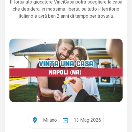
Il fortunato giocatore VinciCasa potrà scegliere la casa
che desidera, in massima libertà, su tutto il territorio
italiano e avrà ben 2 anni di tempo per trovarla.
where_to_vote
date_range
Milano
|
13 Mag 2026