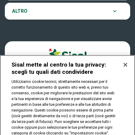
VinciCasa
Notifiche
Archivio estrazioni
ALTRO
Win For Life
Accessibilità
Verifica vincite
Play Your Date
Cookies
FAQ
Sisal mette al centro la tua privacy:
Privacy
scegli tu quali dati condividere
Utilizziamo cookie tecnici, strettamente necessari per il
corretto funzionamento di questo sito web e, previo tuo
IL GIOCO È VIETATO AI MINORI E PUÒ CAUSARE
consenso, cookie per migliorare le prestazioni del sito web
DIPENDENZA PATOLOGICA
e la tua esperienza di navigazione e per visualizzare avvisi
pertinenti in base alle tue preferenze e alle tue abitudini di
navigazione. Questi cookie possono essere di prima parte
(cioè gestiti direttamente da noi) o di terze parti (cioè gestiti
© Copyright Sisal Italia S.p.A. - P.I. 02433760135
da terze parti di fiducia). Puoi scegliere se accettare tutti i
Mappa
cookie oppure puoi selezionare le tue preferenze per ogni
Privacy
Cookies
del
categoria di cookie cliccando su "Impostazioni cookie".