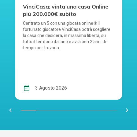
VinciCasa: vinta una casa Online
più 200.000€ subito
Centrato un 5 con una giocata online🎯 Il
fortunato giocatore VinciCasa potrà scegliere
la casa che desidera, in massima libertà, su
tutto il territorio italiano e avrà ben 2 anni di
tempo per trovarla.
date_range
3 Agosto 2026
chevron_left
navigate_next