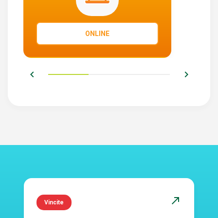
ONLINE
chevron_left
navigate_next
north_east
Vincite