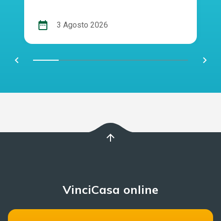
date_range
3 Agosto 2026
chevron_left
navigate_next
arrow_upward
VinciCasa online