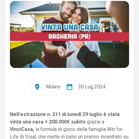
where_to_vote
date_range
Milano
|
30 Lug 2024
Nell'estrazione n. 211 di lunedì 29 luglio è stata
vinta una casa + 200.000€ subito
grazie a
VinciCasa,
la formula di gioco della famiglia Win for
Life di Sisal, che mette in palio un premio incentrato su