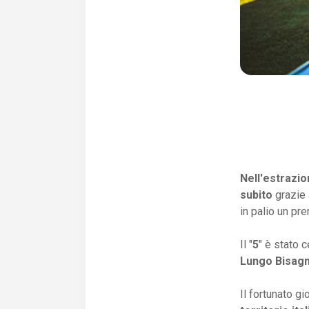
Nell'estrazio
subito
grazie
in palio un pr
Il "
5
" è stato 
Lungo Bisagn
Il fortunato g