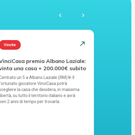
chevron_left
navigate_next
north_east
Vincite
Vincite
VinciCasa premia Albano Laziale:
VinciCasa
vinta una casa + 200.000€ subito
una casa 
Centrato un 5 a Albano Laziale (RM)🎯 Il
Centrato un 5
fortunato giocatore VinciCasa potrà
giocatore Vin
scegliere la casa che desidera, in massima
che desidera, 
libertà, su tutto il territorio italiano e avrà
territorio ita
ben 2 anni di tempo per trovarla.
per trovarla.