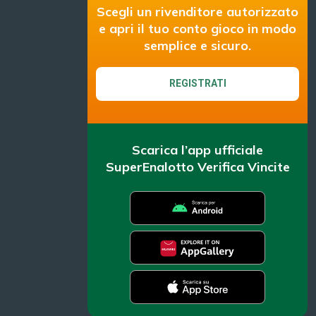
Scegli un rivenditore autorizzato
e apri il tuo conto gioco in modo
semplice e sicuro.
REGISTRATI
Scarica l’app ufficiale
SuperEnalotto Verifica Vincite