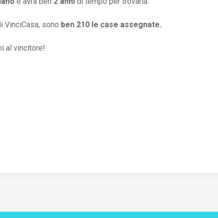
liano
e avrà ben
2 anni
di tempo per trovarla.
di VinciCasa, sono
ben 210 le case assegnate.
 al vincitore!