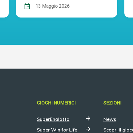
date_range
d
13 Maggio 2026
GIOCHI NUMERICI
SEZIONI
SuperEnalotto
News
Super Win for Life
Scopri il gioc