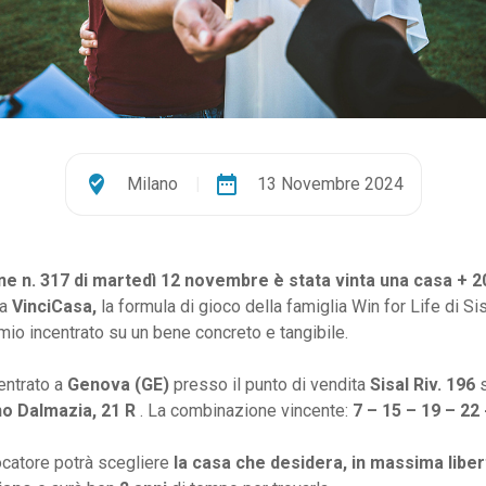
where_to_vote
date_range
Milano
|
13 Novembre 2024
ne n. 317 di martedì 12 novembre è stata vinta una casa + 
 a
VinciCasa,
la formula di gioco della famiglia Win for Life di Si
emio incentrato su un bene concreto e tangibile.
centrato a
Genova (GE)
presso il punto di vendita
Sisal Riv. 196
o Dalmazia, 21 R
. La combinazione vincente:
7 – 15 – 19 – 22 
iocatore potrà scegliere
la casa che desidera, in massima libertà