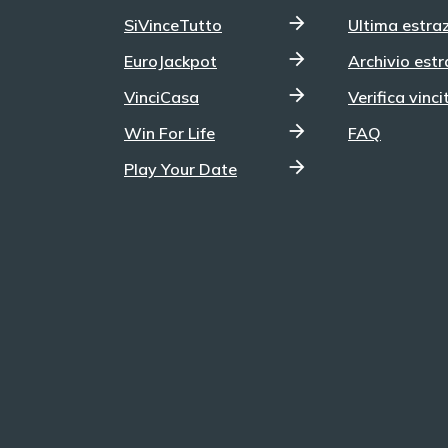
SiVinceTutto
Ultima estra
EuroJackpot
Archivio estr
VinciCasa
Verifica vinci
Win For Life
FAQ
Play Your Date