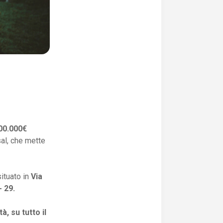
200.000€
sal, che mette
situato in
Via
- 29.
, su tutto il