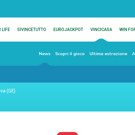
 LIFE
SIVINCETUTTO
EUROJACKPOT
VINCICASA
WIN FOR
News
Scopri il gioco
Ultima estrazione
A
ova (GE)