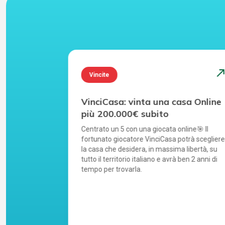
north_east
north_ea
Vincite
: vinta
VinciCasa: vinta una casa Online
bito
più 200.000€ subito
fortunato
Centrato un 5 con una giocata online🎯 Il
ere la casa
fortunato giocatore VinciCasa potrà scegliere
su tutto il
la casa che desidera, in massima libertà, su
nni di tempo
tutto il territorio italiano e avrà ben 2 anni di
tempo per trovarla.