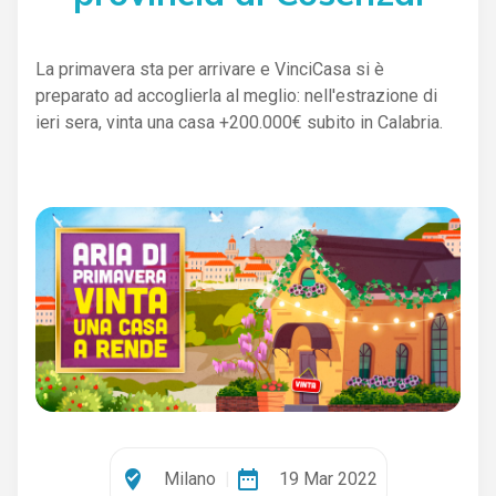
La primavera sta per arrivare e VinciCasa si è
preparato ad accoglierla al meglio: nell'estrazione di
ieri sera, vinta una casa +200.000€ subito in Calabria.
where_to_vote
date_range
Milano
|
19 Mar 2022