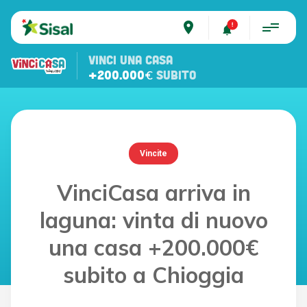
place
VINCI UNA CASA
+200.000€
SUBITO
Vincite
VinciCasa arriva in
laguna: vinta di nuovo
una casa +200.000€
subito a Chioggia