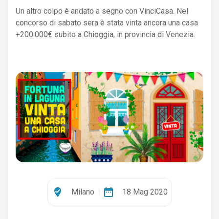
Un altro colpo è andato a segno con VinciCasa. Nel
concorso di sabato sera è stata vinta ancora una casa
+200.000€ subito a Chioggia, in provincia di Venezia.
where_to_vote
date_range
Milano
|
18 Mag 2020