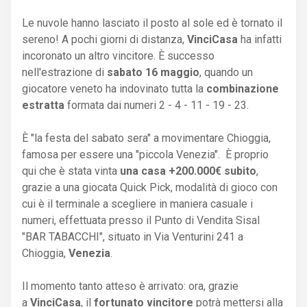
Le nuvole hanno lasciato il posto al sole ed è tornato il
sereno! A pochi giorni di distanza,
VinciCasa
ha infatti
incoronato un altro vincitore. È successo
nell'estrazione di
sabato 16 maggio
, quando un
giocatore veneto ha indovinato tutta la
combinazione
estratta
formata dai numeri 2 - 4 - 11 - 19 - 23.
È "la festa del sabato sera" a movimentare Chioggia,
famosa per essere una "piccola Venezia". È proprio
qui che è stata vinta
una casa +200.000€ subito
,
grazie a una giocata Quick Pick, modalità di gioco con
cui è il terminale a scegliere in maniera casuale i
numeri, effettuata presso il Punto di Vendita Sisal
"BAR TABACCHI", situato in Via Venturini 241 a
Chioggia,
Venezia
.
Il momento tanto atteso è arrivato: ora, grazie
a
VinciCasa
, il
fortunato vincitore
potrà mettersi alla