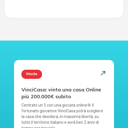
north_east
Vincite
VinciCasa: vinta una casa Online
più 200.000€ subito
Centrato un 5 con una giocata online🎯 Il
fortunato giocatore VinciCasa potrà scegliere
la casa che desidera, in massima libertà, su
tutto il territorio italiano e avrà ben 2 anni di
tempo per trovarla.