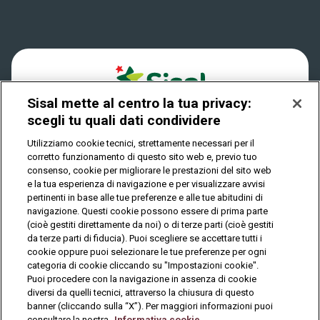
Win For Life
Accessibilità
Verifica vincite
Play Your Date
Cookies
FAQ
Sisal mette al centro la tua privacy:
Privacy
scegli tu quali dati condividere
Utilizziamo cookie tecnici, strettamente necessari per il
corretto funzionamento di questo sito web e, previo tuo
IL GIOCO È VIETATO AI MINORI E PUÒ CAUSARE
consenso, cookie per migliorare le prestazioni del sito web
DIPENDENZA PATOLOGICA
e la tua esperienza di navigazione e per visualizzare avvisi
pertinenti in base alle tue preferenze e alle tue abitudini di
navigazione. Questi cookie possono essere di prima parte
(cioè gestiti direttamente da noi) o di terze parti (cioè gestiti
© Copyright Sisal Italia S.p.A. - P.I. 02433760135
da terze parti di fiducia). Puoi scegliere se accettare tutti i
Mappa
cookie oppure puoi selezionare le tue preferenze per ogni
Privacy
Cookies
del
categoria di cookie cliccando su "Impostazioni cookie".
sito
Puoi procedere con la navigazione in assenza di cookie
diversi da quelli tecnici, attraverso la chiusura di questo
banner (cliccando sulla “X”). Per maggiori informazioni puoi
consultare la nostra
Informativa cookie