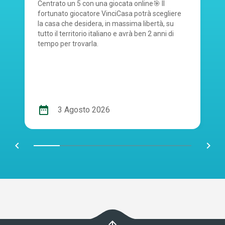
Centrato un 5 con una giocata online🎯 Il
fortunato giocatore VinciCasa potrà scegliere
la casa che desidera, in massima libertà, su
tutto il territorio italiano e avrà ben 2 anni di
tempo per trovarla.
date_range
3 Agosto 2026
chevron_left
navigate_next
arrow_upward