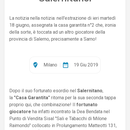
La notizia nella notizia: nell'estrazione di ieri martedì
18 giugno, assegnata la casa garantita n°2 che, ironia
della sorte, è toccata ad un altro giocatore della
provincia di Salerno, precisamente a Sarno!
where_to_vote
date_range
Milano
|
19 Giu 2019
Dopo il suo fortunato esordio nel
Salernitano
,
la
"Casa Garantita"
ritorna per la sua seconda tappa
proprio qui, che combinazione! Il
fortunato
giocatore
ha infatti incontrato la Dea Bendata nel
Punto di Vendita Sisal "Sali e Tabacchi di Milone
Raimondo" collocato in Prolungamento Matteotti 131,