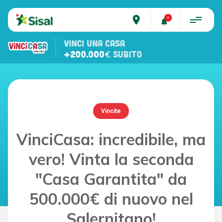
place
VINCI UNA CASA
+200.000€
SUBITO
Vincite
VinciCasa: incredibile, ma
vero! Vinta la seconda
"Casa Garantita" da
500.000€ di nuovo nel
Salernitano!