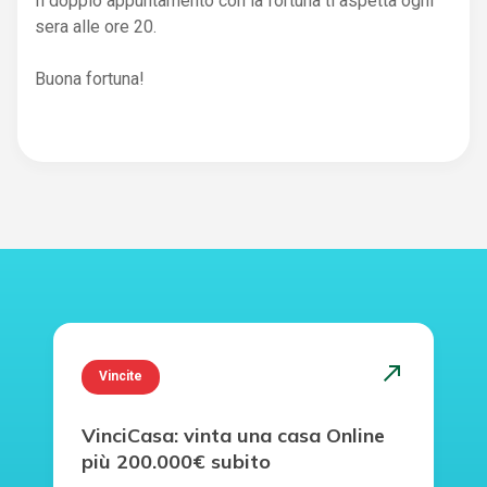
Il doppio appuntamento con la fortuna ti aspetta ogni
sera alle ore 20.
Buona fortuna!
north_east
Vincite
VinciCasa: vinta una casa Online
più 200.000€ subito