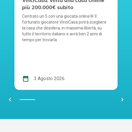
VinciCasa: vinta una casa Online
più 200.000€ subito
Centrato un 5 con una giocata online🎯 Il
fortunato giocatore VinciCasa potrà scegliere
la casa che desidera, in massima libertà, su
tutto il territorio italiano e avrà ben 2 anni di
tempo per trovarla.
date_range
3 Agosto 2026
chevron_left
navigate_next