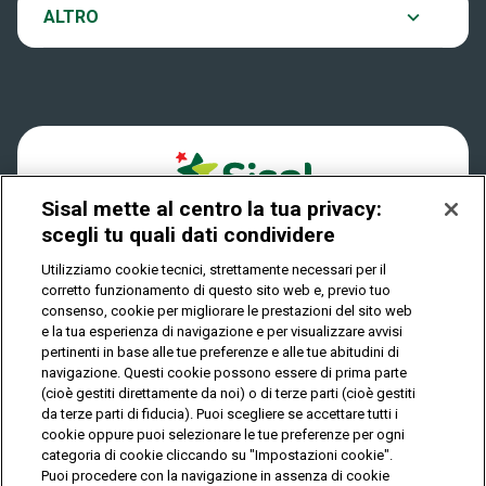
Notifiche
Archivio estrazioni
ALTRO
Win For Life
Accessibilità
Verifica vincite
Play Your Date
Cookies
FAQ
Sisal mette al centro la tua privacy:
Privacy
scegli tu quali dati condividere
Utilizziamo cookie tecnici, strettamente necessari per il
corretto funzionamento di questo sito web e, previo tuo
IL GIOCO È VIETATO AI MINORI E PUÒ CAUSARE
consenso, cookie per migliorare le prestazioni del sito web
DIPENDENZA PATOLOGICA
e la tua esperienza di navigazione e per visualizzare avvisi
pertinenti in base alle tue preferenze e alle tue abitudini di
navigazione. Questi cookie possono essere di prima parte
(cioè gestiti direttamente da noi) o di terze parti (cioè gestiti
© Copyright Sisal Italia S.p.A. - P.I. 02433760135
da terze parti di fiducia). Puoi scegliere se accettare tutti i
Mappa
cookie oppure puoi selezionare le tue preferenze per ogni
Privacy
Cookies
del
categoria di cookie cliccando su "Impostazioni cookie".
sito
Puoi procedere con la navigazione in assenza di cookie