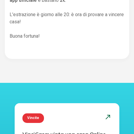
app ufficiale
e bastano
2€
.
L'estrazione è giorno alle 20: è ora di provare a vincere
casa!
Buona fortuna!
north_east
Vincite