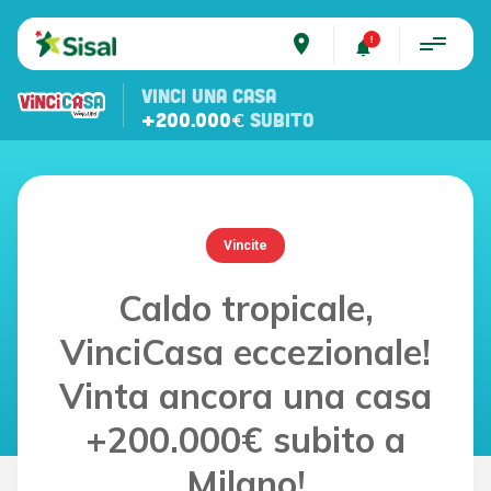
place
VINCI UNA CASA
+200.000€
SUBITO
Vincite
Caldo tropicale,
VinciCasa eccezionale!
Vinta ancora una casa
+200.000€ subito a
Milano!