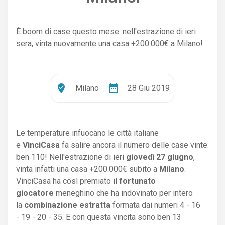
È boom di case questo mese: nell'estrazione di ieri
sera, vinta nuovamente una casa +200.000€ a Milano!
where_to_vote
date_range
Milano
|
28 Giu 2019
Le temperature infuocano le città italiane
e
VinciCasa
fa salire ancora il numero delle case vinte:
ben 110! Nell'estrazione di ieri
giovedì 27 giugno
,
vinta infatti una casa +200.000€ subito a
Milano
.
VinciCasa ha così premiato il
fortunato
giocatore
meneghino che ha indovinato per intero
la
combinazione estratta
formata dai numeri 4 - 16
- 19 - 20 - 35. E con questa vincita sono ben 13