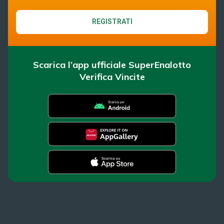
REGISTRATI
Scarica l’app ufficiale SuperEnalotto
Verifica Vincite
SuperEnalotto
Super Win for Life
News
SiVinceTutto