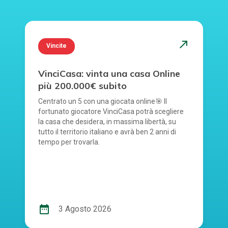
north_east
Vincite
VinciCasa: vinta una casa Online
più 200.000€ subito
Centrato un 5 con una giocata online🎯 Il
fortunato giocatore VinciCasa potrà scegliere
la casa che desidera, in massima libertà, su
tutto il territorio italiano e avrà ben 2 anni di
tempo per trovarla.
date_range
3 Agosto 2026