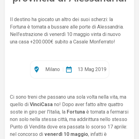
Il destino ha giocato un altro dei suoi scherzi: la
Fortuna è tornata a bussare alle porte di Alessandria.
Nell'estrazione di venerdì 10 maggio vinta di nuovo
una casa +200.000€ subito a Casale Monferrato!
where_to_vote
date_range
Milano
|
13 Mag 2019
Ci sono treni che passano una sola volta nella vita, ma
quello di
VinciCasa
no! Dopo aver fatto altre quattro
soste in giro per l'Italia, la
Fortuna
è tornata a fermarsi
non solo nella stessa città, ma addirittura nello stesso
Punto di Vendita dove era passata lo scorso 17 aprile:
nel concorso di
venerdì 10 maggio
, infatti è