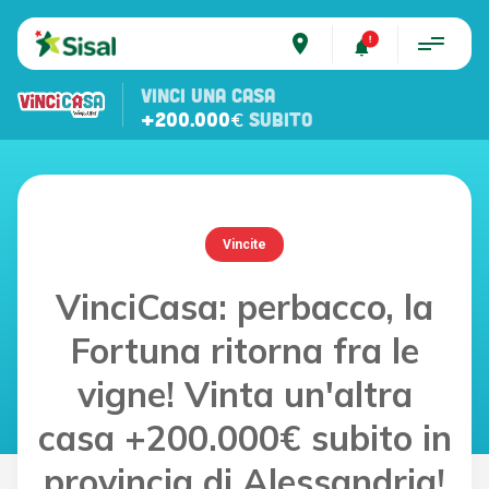
place
VINCI UNA CASA
+200.000€
SUBITO
Vincite
VinciCasa: perbacco, la
Fortuna ritorna fra le
vigne! Vinta un'altra
casa +200.000€ subito in
provincia di Alessandria!