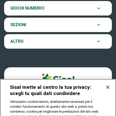
Chi siamo
Scopri il gioco
GIOCHI NUMERICI
EuroJackpot
Contatti
Ultima estrazione
SEZIONI
VinciCasa
Notifiche
Archivio estrazioni
ALTRO
Win For Life
Accessibilità
Verifica vincite
Play Your Date
Cookies
FAQ
Sisal mette al centro la tua privacy:
Privacy
scegli tu quali dati condividere
Utilizziamo cookie tecnici, strettamente necessari per il
corretto funzionamento di questo sito web e, previo tuo
IL GIOCO È VIETATO AI MINORI E PUÒ CAUSARE
consenso, cookie per migliorare le prestazioni del sito web
DIPENDENZA PATOLOGICA