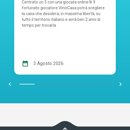
Centrato un 5 con una giocata online🎯 Il
fortunato giocatore VinciCasa potrà scegliere
la casa che desidera, in massima libertà, su
tutto il territorio italiano e avrà ben 2 anni di
tempo per trovarla.
date_range
3 Agosto 2026
chevron_left
navigate_next
arrow_upward