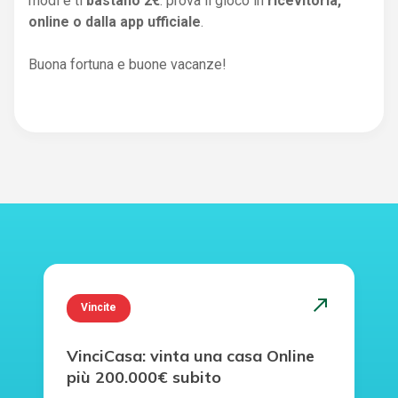
modi e ti
bastano 2€
: prova il gioco in
ricevitoria,
online o dalla app ufficiale
.
Buona fortuna e buone vacanze!
north_east
Vincite
VinciCasa: vinta una casa Online
più 200.000€ subito