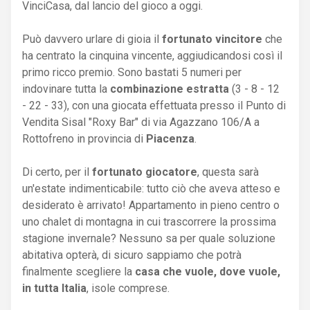
VinciCasa, dal lancio del gioco a oggi.
Può davvero urlare di gioia il
fortunato vincitore
che
ha centrato la cinquina vincente, aggiudicandosi così il
primo ricco premio. Sono bastati 5 numeri per
indovinare tutta la
combinazione estratta
(3 - 8 - 12
- 22 - 33), con una giocata effettuata presso il Punto di
Vendita Sisal "Roxy Bar" di via Agazzano 106/A a
Rottofreno in provincia di
Piacenza
.
Di certo, per il
fortunato giocatore
, questa sarà
un'estate indimenticabile: tutto ciò che aveva atteso e
desiderato è arrivato! Appartamento in pieno centro o
uno chalet di montagna in cui trascorrere la prossima
stagione invernale? Nessuno sa per quale soluzione
abitativa opterà, di sicuro sappiamo che potrà
finalmente scegliere la
casa che vuole, dove vuole,
in tutta Italia
, isole comprese.