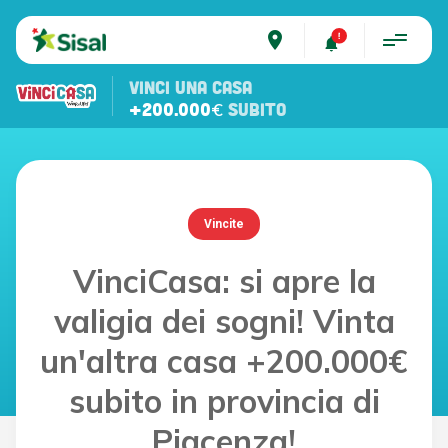
place
VINCI UNA CASA
+200.000€
SUBITO
Vincite
VinciCasa: si apre la
valigia dei sogni! Vinta
un'altra casa +200.000€
subito in provincia di
Piacenza!