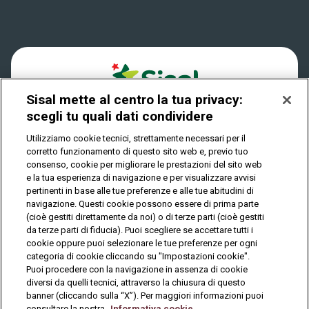
Win For Life
Accessibilità
Verifica vincite
Play Your Date
Cookies
FAQ
Sisal mette al centro la tua privacy:
Privacy
scegli tu quali dati condividere
Utilizziamo cookie tecnici, strettamente necessari per il
corretto funzionamento di questo sito web e, previo tuo
IL GIOCO È VIETATO AI MINORI E PUÒ CAUSARE
consenso, cookie per migliorare le prestazioni del sito web
DIPENDENZA PATOLOGICA
e la tua esperienza di navigazione e per visualizzare avvisi
pertinenti in base alle tue preferenze e alle tue abitudini di
navigazione. Questi cookie possono essere di prima parte
(cioè gestiti direttamente da noi) o di terze parti (cioè gestiti
© Copyright Sisal Italia S.p.A. - P.I. 02433760135
da terze parti di fiducia). Puoi scegliere se accettare tutti i
Mappa
cookie oppure puoi selezionare le tue preferenze per ogni
Privacy
Cookies
del
categoria di cookie cliccando su "Impostazioni cookie".
sito
Puoi procedere con la navigazione in assenza di cookie
diversi da quelli tecnici, attraverso la chiusura di questo
banner (cliccando sulla “X”). Per maggiori informazioni puoi
consultare la nostra
Informativa cookie