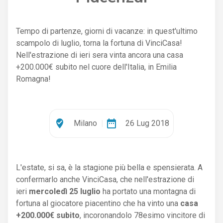
Tempo di partenze, giorni di vacanze: in quest'ultimo
scampolo di luglio, torna la fortuna di VinciCasa!
Nell'estrazione di ieri sera vinta ancora una casa
+200.000€ subito nel cuore dell'Italia, in Emilia
Romagna!
where_to_vote
date_range
Milano
|
26 Lug 2018
L'estate, si sa, è la stagione più bella e spensierata. A
confermarlo anche VinciCasa, che nell'estrazione di
ieri
mercoledì 25 luglio
ha portato una montagna di
fortuna al giocatore piacentino che ha vinto una
casa
+200.000€ subito
, incoronandolo 78esimo vincitore di