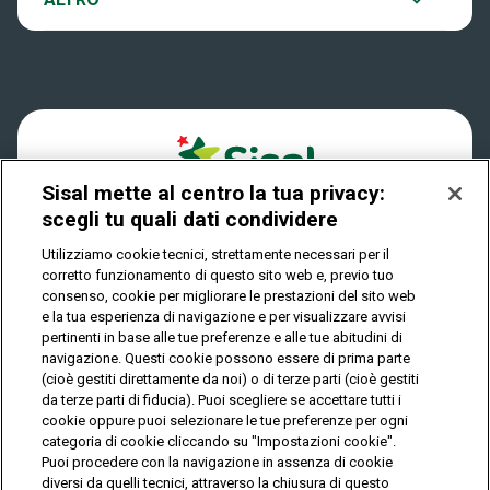
Win For Life
Accessibilità
Verifica vincite
Play Your Date
Cookies
FAQ
Sisal mette al centro la tua privacy:
Privacy
scegli tu quali dati condividere
Utilizziamo cookie tecnici, strettamente necessari per il
corretto funzionamento di questo sito web e, previo tuo
IL GIOCO È VIETATO AI MINORI E PUÒ CAUSARE
consenso, cookie per migliorare le prestazioni del sito web
DIPENDENZA PATOLOGICA
e la tua esperienza di navigazione e per visualizzare avvisi
pertinenti in base alle tue preferenze e alle tue abitudini di
navigazione. Questi cookie possono essere di prima parte
(cioè gestiti direttamente da noi) o di terze parti (cioè gestiti
© Copyright Sisal Italia S.p.A. - P.I. 02433760135
da terze parti di fiducia). Puoi scegliere se accettare tutti i
Mappa
cookie oppure puoi selezionare le tue preferenze per ogni
Privacy
Cookies
del
categoria di cookie cliccando su "Impostazioni cookie".
sito
Puoi procedere con la navigazione in assenza di cookie
diversi da quelli tecnici, attraverso la chiusura di questo