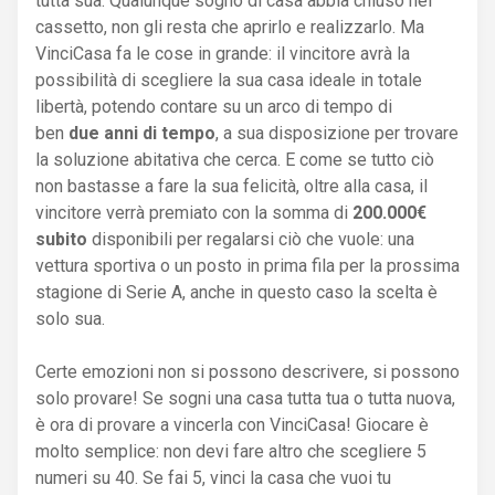
tutta sua. Qualunque sogno di casa abbia chiuso nel
cassetto, non gli resta che aprirlo e realizzarlo. Ma
VinciCasa fa le cose in grande: il vincitore avrà la
possibilità di scegliere la sua casa ideale in totale
libertà, potendo contare su un arco di tempo di
ben
due anni di tempo
, a sua disposizione per trovare
la soluzione abitativa che cerca. E come se tutto ciò
non bastasse a fare la sua felicità, oltre alla casa, il
vincitore verrà premiato con la somma di
200.000€
subito
disponibili per regalarsi ciò che vuole: una
vettura sportiva o un posto in prima fila per la prossima
stagione di Serie A, anche in questo caso la scelta è
solo sua.
Certe emozioni non si possono descrivere, si possono
solo provare! Se sogni una casa tutta tua o tutta nuova,
è ora di provare a vincerla con VinciCasa! Giocare è
molto semplice: non devi fare altro che scegliere 5
numeri su 40. Se fai 5, vinci la casa che vuoi tu