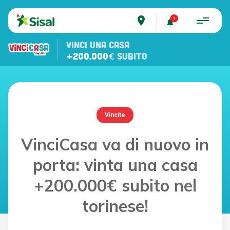
place
VINCI UNA CASA
+200.000€
SUBITO
Vincite
VinciCasa va di nuovo in
porta: vinta una casa
+200.000€ subito nel
torinese!