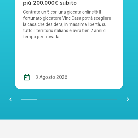
più 200.000€ subito
Centrato un 5 con una giocata online🎯 Il
fortunato giocatore VinciCasa potrà scegliere
la casa che desidera, in massima libertà, su
tutto il territorio italiano e avrà ben 2 anni di
tempo per trovarla.
date_range
3 Agosto 2026
chevron_left
navigate_next