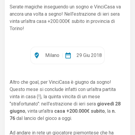
Serate magiche inseguendo un sogno e VinciCasa va
ancora una volta a segno! Nell'estrazione di ieri sera
vinta un'altra casa +200.000€ subito in provincia di
Torino!
where_to_vote
date_range
Milano
|
29 Giu 2018
Altro che goal, per VinciCasa è giugno da sogno!
Questo mese si conclude infatti con un'altra partita
vinta in casa (!), la quinta vincita di un mese
"strafortunato": nell'estrazione di ieri sera
giovedì 28
giugno
, vinta un'altra
casa +200.000€ subito
, la
n.
76
dal lancio del gioco a oggi.
Ad andare in rete un giocatore piemontese che ha