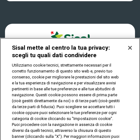
Win For Life
Accessibilità
Verifica vincite
Play Your Date
Cookies
FAQ
Sisal mette al centro la tua privacy:
Privacy
scegli tu quali dati condividere
Utilizziamo cookie tecnici, strettamente necessari per il
corretto funzionamento di questo sito web e, previo tuo
IL GIOCO È VIETATO AI MINORI E PUÒ CAUSARE
consenso, cookie per migliorare le prestazioni del sito web
DIPENDENZA PATOLOGICA
e la tua esperienza di navigazione e per visualizzare avvisi
pertinenti in base alle tue preferenze e alle tue abitudini di
navigazione. Questi cookie possono essere di prima parte
(cioè gestiti direttamente da noi) o di terze parti (cioè gestiti
© Copyright Sisal Italia S.p.A. - P.I. 02433760135
da terze parti di fiducia). Puoi scegliere se accettare tutti i
Mappa
cookie oppure puoi selezionare le tue preferenze per ogni
Privacy
Cookies
del
categoria di cookie cliccando su "Impostazioni cookie".
sito
Puoi procedere con la navigazione in assenza di cookie
diversi da quelli tecnici, attraverso la chiusura di questo
banner (cliccando sulla “X”). Per maggiori informazioni puoi