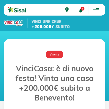
place
VINCI UNA CASA
+200.000€
SUBITO
Vincite
VinciCasa: è di nuovo
festa! Vinta una casa
+200.000€ subito a
Benevento!