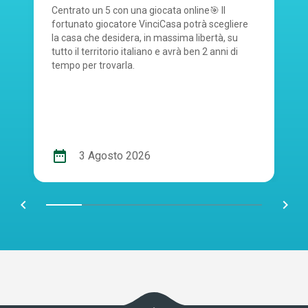
Centrato un 5 con una giocata online🎯 Il
fortunato giocatore VinciCasa potrà scegliere
la casa che desidera, in massima libertà, su
tutto il territorio italiano e avrà ben 2 anni di
tempo per trovarla.
date_range
3 Agosto 2026
chevron_left
navigate_next