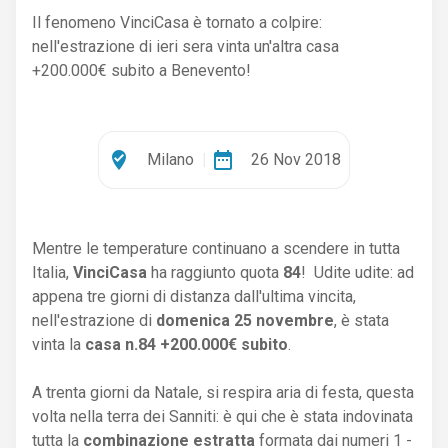
Il fenomeno VinciCasa è tornato a colpire:
nell'estrazione di ieri sera vinta un'altra casa
+200.000€ subito a Benevento!
where_to_vote
date_range
Milano
|
26 Nov 2018
Mentre le temperature continuano a scendere in tutta
Italia,
VinciCasa
ha raggiunto quota
84
! Udite udite: ad
appena tre giorni di distanza dall'ultima vincita,
nell'estrazione di
domenica
25 novembre
, è stata
vinta la
casa n.84 +200.000€ subito
.
A trenta giorni da Natale, si respira aria di festa, questa
volta nella terra dei Sanniti: è qui che è stata indovinata
tutta la
combinazione estratta
formata dai numeri 1 -