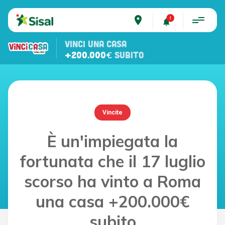
place
VINCI UNA CASA
+200.000€
SUBITO
Vincite
È un'impiegata la
fortunata che il 17 luglio
scorso ha vinto a Roma
una casa +200.000€
subito