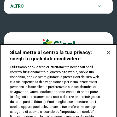
Notifiche
Archivio estrazioni
ALTRO
Win For Life
Accessibilità
Verifica vincite
Play Your Date
Cookies
FAQ
Sisal mette al centro la tua privacy:
Privacy
scegli tu quali dati condividere
Utilizziamo cookie tecnici, strettamente necessari per il
corretto funzionamento di questo sito web e, previo tuo
IL GIOCO È VIETATO AI MINORI E PUÒ CAUSARE
consenso, cookie per migliorare le prestazioni del sito web
DIPENDENZA PATOLOGICA
e la tua esperienza di navigazione e per visualizzare avvisi
pertinenti in base alle tue preferenze e alle tue abitudini di
navigazione. Questi cookie possono essere di prima parte
(cioè gestiti direttamente da noi) o di terze parti (cioè gestiti
© Copyright Sisal Italia S.p.A. - P.I. 02433760135
da terze parti di fiducia). Puoi scegliere se accettare tutti i
Mappa
cookie oppure puoi selezionare le tue preferenze per ogni
Privacy
Cookies
del
categoria di cookie cliccando su "Impostazioni cookie".
sito
Puoi procedere con la navigazione in assenza di cookie