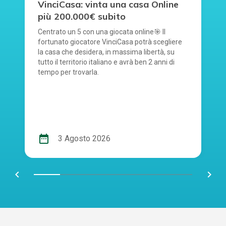
VinciCasa: vinta una casa Online
più 200.000€ subito
Centrato un 5 con una giocata online🎯 Il
fortunato giocatore VinciCasa potrà scegliere
la casa che desidera, in massima libertà, su
tutto il territorio italiano e avrà ben 2 anni di
tempo per trovarla.
date_range
3 Agosto 2026
chevron_left
navigate_next