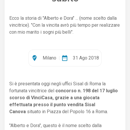
Ecco la storia di "Alberto e Dora" ... (nome scelto dalla
vincitrice). "Con la vincita avrò più tempo per realizzare
con mio marito i sogni più belli".
where_to_vote
date_range
Milano
|
31 Ago 2018
Si è presentata oggi negli uffici Sisal di Roma la
fortunata vincitrice del
concorso n. 198 del 17 luglio
scorso di VinciCasa, grazie a una giocata
effettuata presso il punto vendita Sisal
Canova
situato in Piazza del Popolo 16 a Roma.
"Alberto e Dora", questo è il nome scelto dalla