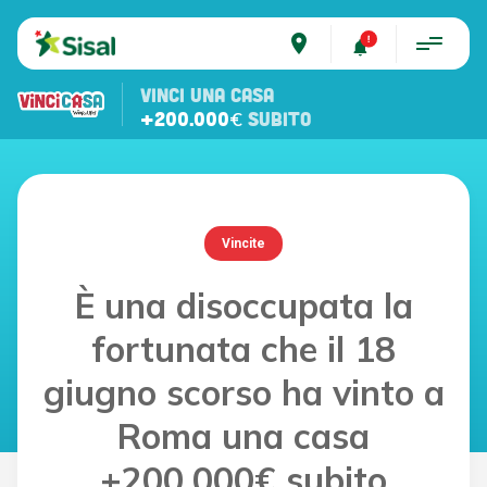
place
VINCI UNA CASA
+200.000€
SUBITO
Vincite
È una disoccupata la
fortunata che il 18
giugno scorso ha vinto a
Roma una casa
+200.000€ subito