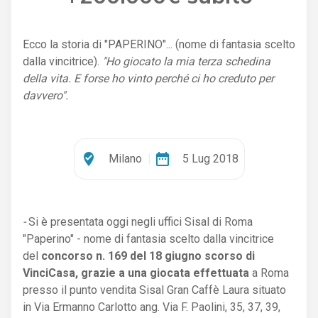
Ecco la storia di "PAPERINO"... (nome di fantasia scelto
dalla vincitrice).
"Ho giocato la mia terza schedina
della vita. E forse ho vinto perché ci ho creduto per
davvero".
where_to_vote
date_range
Milano
|
5 Lug 2018
-
Si è presentata oggi negli uffici Sisal di Roma
"Paperino" - nome di fantasia scelto dalla vincitrice
del
concorso n. 169 del 18 giugno scorso di
VinciCasa, grazie a una giocata effettuata
a Roma
presso il punto vendita Sisal Gran Caffè Laura situato
in Via Ermanno Carlotto ang. Via F. Paolini, 35, 37, 39,