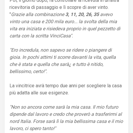
Poi, il giorno dopo, fa controllare la ricevuta in un'altra
ricevitoria di passaggio e lì scopre di aver vinto.
"
Grazie alla combinazione
3, 11, 20, 26, 35
avevo
vinto una casa e 200 mila euro... la svolta della mia
vita era iniziata e risiedeva proprio in quel pezzetto di
carta con la scritta VinciCasa".
"Ero incredula, non sapevo se ridere o piangere di
gioia. In pochi attimi ti scorre davanti la vita, quella
che è stata e quella che sarà¿ e tutto è nitido,
bellissimo, certo!".
La vincitrice avrà tempo due anni per scegliere la casa
più adatta alle sue esigenze.
"Non so ancora come sarà la mia casa. Il mio futuro
dipende dal lavoro e credo che proverò a trasferirmi al
nord Italia. Forse sarà lì la mia bellissima casa e il mio
lavoro, ci spero tanto!"