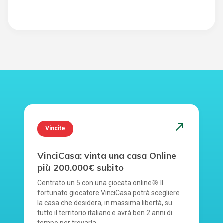
north_east
Vincite
VinciCasa: vinta una casa Online
più 200.000€ subito
Centrato un 5 con una giocata online🎯 Il
fortunato giocatore VinciCasa potrà scegliere
la casa che desidera, in massima libertà, su
tutto il territorio italiano e avrà ben 2 anni di
tempo per trovarla.