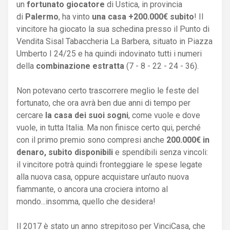
un
fortunato giocatore
di Ustica, in provincia
di
Palermo
, ha vinto
una casa +200.000€ subito
! Il
vincitore ha giocato la sua schedina presso il Punto di
Vendita Sisal Tabaccheria La Barbera, situato in Piazza
Umberto I 24/25 e ha quindi indovinato tutti i numeri
della
combinazione estratta
(7 - 8 - 22 - 24 - 36).
Non potevano certo trascorrere meglio le feste del
fortunato, che ora avrà ben due anni di tempo per
cercare
la casa dei suoi sogni
, come vuole e dove
vuole, in tutta Italia. Ma non finisce certo qui, perché
con il primo premio sono compresi anche
200.000€ in
denaro, subito disponibili
e spendibili senza vincoli:
il vincitore potrà quindi fronteggiare le spese legate
alla nuova casa, oppure acquistare un'auto nuova
fiammante, o ancora una crociera intorno al
mondo...insomma, quello che desidera!
Il 2017 è stato un anno strepitoso per VinciCasa, che