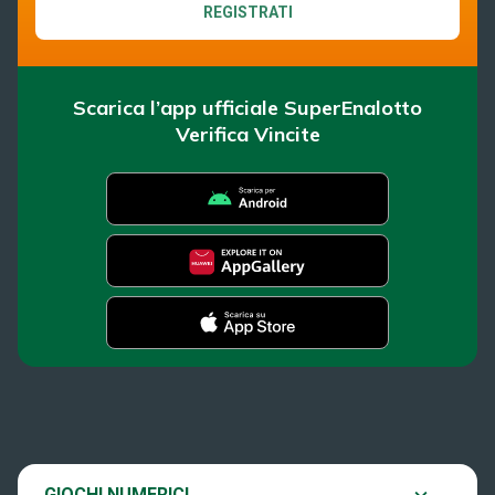
REGISTRATI
Scarica l’app ufficiale SuperEnalotto
Verifica Vincite
SuperEnalotto
Super Win for Life
News
SiVinceTutto
Chi siamo
Scopri il gioco
GIOCHI NUMERICI