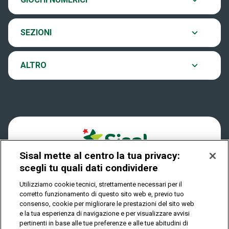
EuroJackpot
Contatti
Ultima estrazione
SEZIONI
VinciCasa
Notifiche
Archivio estrazioni
ALTRO
Win For Life
Accessibilità
Verifica vincite
Play Your Date
Cookies
FAQ
Sisal mette al centro la tua privacy:
Privacy
scegli tu quali dati condividere
Utilizziamo cookie tecnici, strettamente necessari per il
corretto funzionamento di questo sito web e, previo tuo
IL GIOCO È VIETATO AI MINORI E PUÒ CAUSARE
consenso, cookie per migliorare le prestazioni del sito web
DIPENDENZA PATOLOGICA
e la tua esperienza di navigazione e per visualizzare avvisi
pertinenti in base alle tue preferenze e alle tue abitudini di