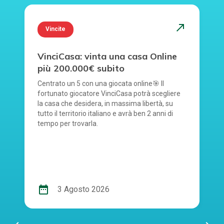
north_east
Vincite
VinciCasa: vinta una casa Online
più 200.000€ subito
Centrato un 5 con una giocata online🎯 Il
fortunato giocatore VinciCasa potrà scegliere
la casa che desidera, in massima libertà, su
tutto il territorio italiano e avrà ben 2 anni di
tempo per trovarla.
date_range
3 Agosto 2026