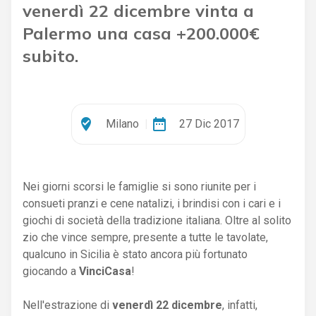
venerdì 22 dicembre vinta a
Palermo una casa +200.000€
subito.
where_to_vote
date_range
Milano
|
27 Dic 2017
Nei giorni scorsi le famiglie si sono riunite per i
consueti pranzi e cene natalizi, i brindisi con i cari e i
giochi di società della tradizione italiana. Oltre al solito
zio che vince sempre, presente a tutte le tavolate,
qualcuno in Sicilia è stato ancora più fortunato
giocando a
VinciCasa
!
Nell'estrazione di
venerdì 22 dicembre
, infatti,