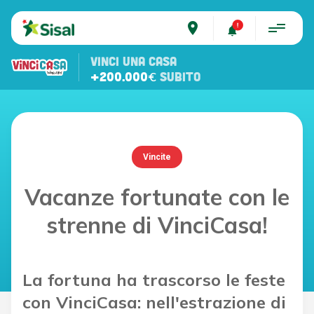
place
VINCI UNA CASA
+200.000€
SUBITO
Vincite
Vacanze fortunate con le
strenne di VinciCasa!
La fortuna ha trascorso le feste
con VinciCasa: nell'estrazione di