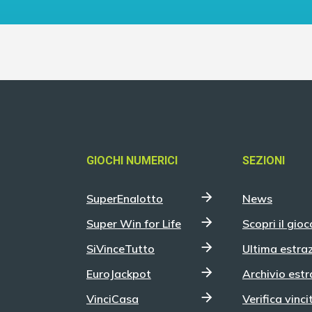
GIOCHI NUMERICI
SEZIONI
SuperEnalotto
News
Super Win for Life
Scopri il gioc
SiVinceTutto
Ultima estra
EuroJackpot
Archivio estr
VinciCasa
Verifica vinci