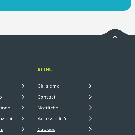
arrow_upward
ALTRO
Chi siamo
o
Contatti
zione
Notifiche
azioni
Accessibilità
te
Cookies