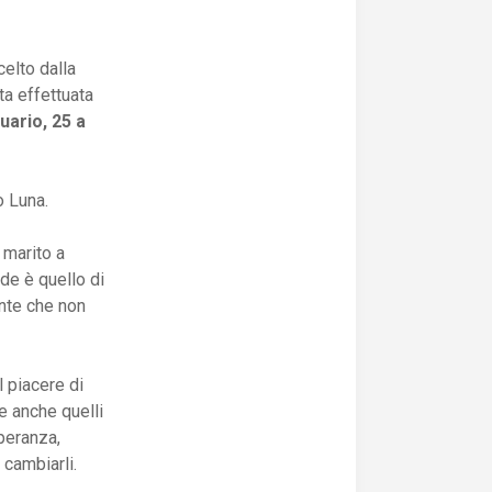
celto dalla
ta effettuata
uario, 25 a
to Luna.
 marito a
de è quello di
ente che non
l piacere di
i e anche quelli
speranza,
 cambiarli.