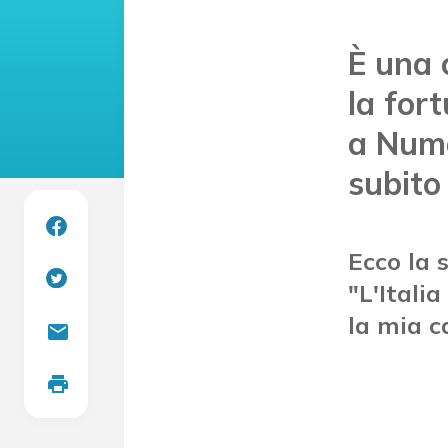
È una 
la for
a Num
subito
Ecco la 
"L'Itali
la mia c
mail
print