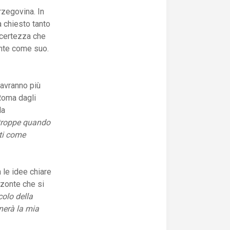
rzegovina. In
a chiesto tanto
 certezza che
ente come suo.
 avranno più
 Roma dagli
la
 troppe quando
sti come
 le idee chiare
zzonte che si
colo della
inerà la mia