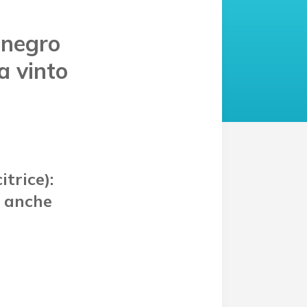
enegro
a vinto
€
trice):
à anche