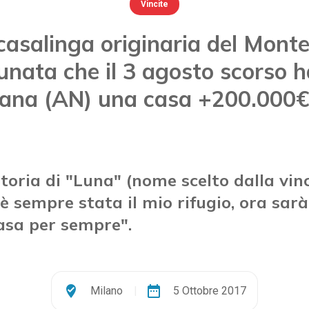
Vincite
casalinga originaria del Mont
tunata che il 3 agosto scorso h
ana (AN) una casa +200.000
storia di "Luna" (nome scelto dalla vinci
a è sempre stata il mio rifugio, ora sar
asa per sempre".
where_to_vote
date_range
Milano
|
5 Ottobre 2017