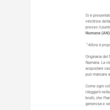
Si è presentata
vincitrice del
presso il punt
Numana (AN)
"
Allora è prop
Originaria del
Numana. La vin
acquistare casa
può mancare a
Come ogni volt
rileggerli nella
brutti, che l'
generosa e sem