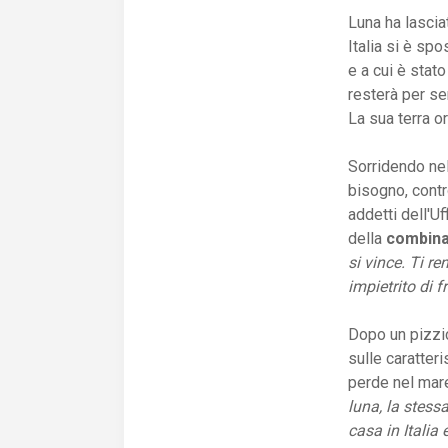
Luna ha lascia
Italia si è spo
e a cui è stat
resterà per se
La sua terra orm
Sorridendo nel
bisogno, contr
addetti dell'U
della
combinaz
si vince. Ti r
impietrito di 
Dopo un pizzic
sulle caratter
perde nel mare
luna, la stess
casa in Italia