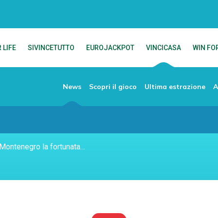
 LIFE
SIVINCETUTTO
EUROJACKPOT
VINCICASA
WIN FOR
News
Scopri il gioco
Ultima estrazione
A
È una casalinga originaria del Montenegro la fortunata che il 3 agosto scorso ha vinto a Numana (AN) una casa +200.000€ subito