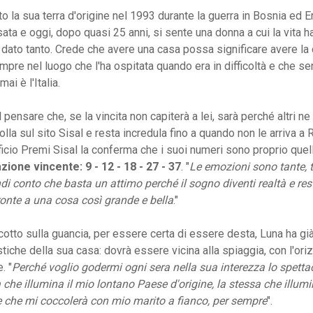
to la sua terra d'origine nel 1993 durante la guerra in Bosnia ed E
sata e oggi, dopo quasi 25 anni, si sente una donna a cui la vita h
o dato tanto. Crede che avere una casa possa significare avere la
mpre nel luogo che l'ha ospitata quando era in difficoltà e che s
ai è l'Italia.
 pensare che, se la vincita non capiterà a lei, sarà perché altri ne
olla sul sito Sisal e resta incredula fino a quando non le arriva a
fficio Premi Sisal la conferma che i suoi numeri sono proprio quel
ione vincente: 9 - 12 - 18 - 27 - 37
. "
Le emozioni sono tante,
endi conto che basta un attimo perché il sogno diventi realtà e re
fronte a una cosa così grande e bella
."
otto sulla guancia, per essere certa di essere desta, Luna ha già
istiche della sua casa: dovrà essere vicina alla spiaggia, con l'ori
. "
Perché voglio godermi ogni sera nella sua interezza lo spetta
a che illumina il mio lontano Paese d'origine, la stessa che illum
 e che mi coccolerà con mio marito a fianco, per sempre
".