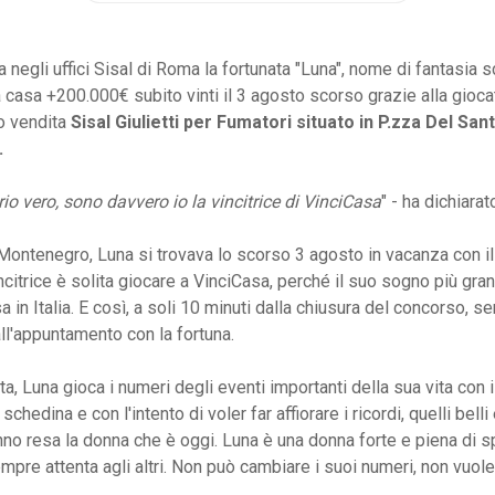
 negli uffici Sisal di Roma la fortunata "Luna", nome di fantasia s
la casa +200.000€ subito vinti il 3 agosto scorso grazie alla gioca
o vendita
Sisal Giulietti per Fumatori situato in P.zza Del Sant
.
rio vero, sono davvero io la vincitrice di VinciCasa
" - ha dichiara
 Montenegro, Luna si trovava lo scorso 3 agosto in vacanza con il
citrice è solita giocare a VinciCasa, perché il suo sogno più gran
 in Italia. E così, a soli 10 minuti dalla chiusura del concorso, s
ll'appuntamento con la fortuna.
a, Luna gioca i numeri degli eventi importanti della sua vita con i
 schedina e con l'intento di voler far affiorare i ricordi, quelli bell
hanno resa la donna che è oggi. Luna è una donna forte e piena di 
pre attenta agli altri. Non può cambiare i suoi numeri, non vuole