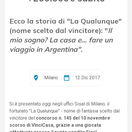
Ecco la storia di "La Qualunque"
(nome scelto dal vincitore): "
Il
mio sogno? La casa e... fare un
viaggio in Argentina".
where_to_vote
date_range
Milano
|
12 Dic 2017
Si è presentato oggi negli uffici Sisal di Milano, il
fortunato "La Qualunque" - nome di fantasia scelto dal
vincitore del
concorso n. 145 del 10 novembre
scorso di VinciCasa, grazie a una giocata