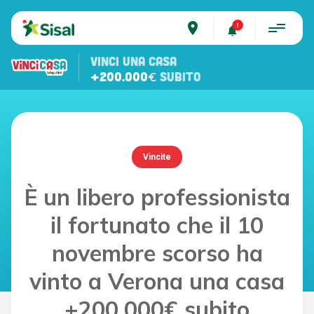
place
VINCI UNA CASA
+200.000€
SUBITO
Vincite
È un libero professionista
il fortunato che il 10
novembre scorso ha
vinto a Verona una casa
+200.000€ subito