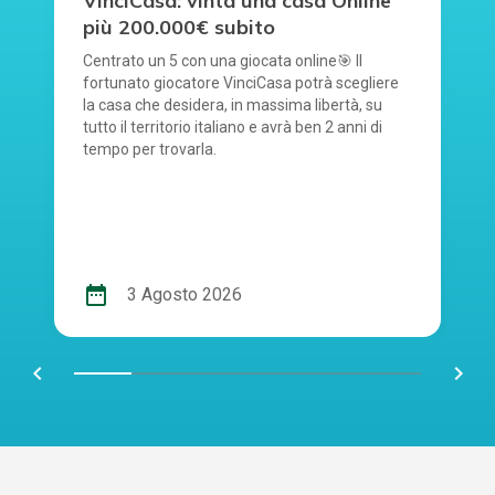
VinciCasa: vinta una casa Online
più 200.000€ subito
Centrato un 5 con una giocata online🎯 Il
fortunato giocatore VinciCasa potrà scegliere
la casa che desidera, in massima libertà, su
tutto il territorio italiano e avrà ben 2 anni di
tempo per trovarla.
date_range
3 Agosto 2026
chevron_left
navigate_next