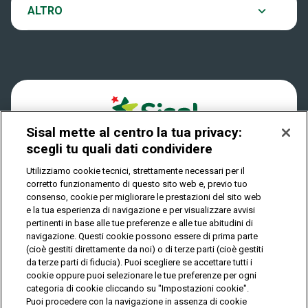
Notifiche
Archivio estrazioni
ALTRO
Win For Life
Accessibilità
Verifica vincite
Play Your Date
Cookies
FAQ
Sisal mette al centro la tua privacy:
Privacy
scegli tu quali dati condividere
Utilizziamo cookie tecnici, strettamente necessari per il
corretto funzionamento di questo sito web e, previo tuo
IL GIOCO È VIETATO AI MINORI E PUÒ CAUSARE
consenso, cookie per migliorare le prestazioni del sito web
DIPENDENZA PATOLOGICA
e la tua esperienza di navigazione e per visualizzare avvisi
pertinenti in base alle tue preferenze e alle tue abitudini di
navigazione. Questi cookie possono essere di prima parte
(cioè gestiti direttamente da noi) o di terze parti (cioè gestiti
© Copyright Sisal Italia S.p.A. - P.I. 02433760135
da terze parti di fiducia). Puoi scegliere se accettare tutti i
Mappa
cookie oppure puoi selezionare le tue preferenze per ogni
Privacy
Cookies
del
categoria di cookie cliccando su "Impostazioni cookie".
sito
Puoi procedere con la navigazione in assenza di cookie