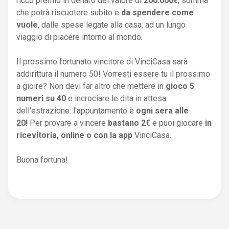
ricco premio in denaro del valore di
200.000€
, somma
che potrà riscuotere subito e
da spendere come
vuole
, dalle spese legate alla casa, ad un lungo
viaggio di piacere intorno al mondo.
Il prossimo fortunato vincitore di VinciCasa sarà
addirittura il numero 50! Vorresti essere tu il prossimo
a gioire? Non devi far altro che mettere in
gioco 5
numeri su 40
e incrociare le dita in attesa
dell'estrazione: l'appuntamento è
ogni sera alle
20!
Per provare a vincere
bastano 2€
e puoi giocare
in
ricevitoria, online o con la app
VinciCasa.
Buona fortuna!