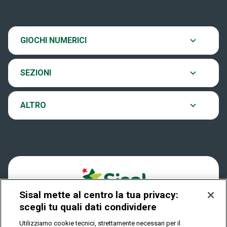
News
SiVinceTutto
Chi siamo
Scopri il gioco
GIOCHI NUMERICI
EuroJackpot
Contatti
Ultima estrazione
SEZIONI
VinciCasa
Notifiche
Archivio estrazioni
ALTRO
Win For Life
Accessibilità
Verifica vincite
Play Your Date
Cookies
FAQ
Sisal mette al centro la tua privacy:
Privacy
scegli tu quali dati condividere
Utilizziamo cookie tecnici, strettamente necessari per il