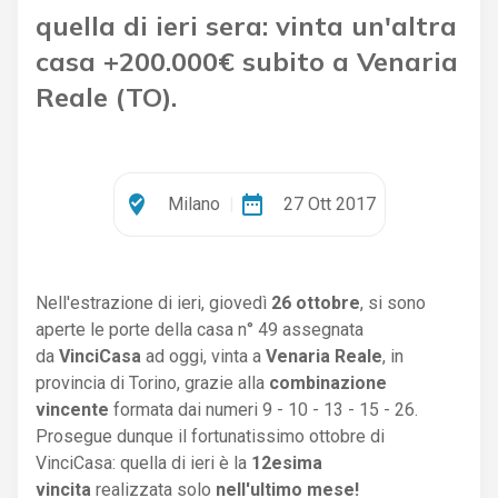
quella di ieri sera: vinta un'altra
casa +200.000€ subito a Venaria
Reale (TO).
where_to_vote
date_range
Milano
|
27 Ott 2017
Nell'estrazione di ieri, giovedì
26 ottobre
, si sono
aperte le porte della casa n° 49 assegnata
da
VinciCasa
ad oggi, vinta a
Venaria Reale
, in
provincia di Torino, grazie alla
combinazione
vincente
formata dai numeri 9 - 10 - 13 - 15 - 26.
Prosegue dunque il fortunatissimo ottobre di
VinciCasa: quella di ieri è la
12esima
vincita
realizzata solo
nell'ultimo mese!