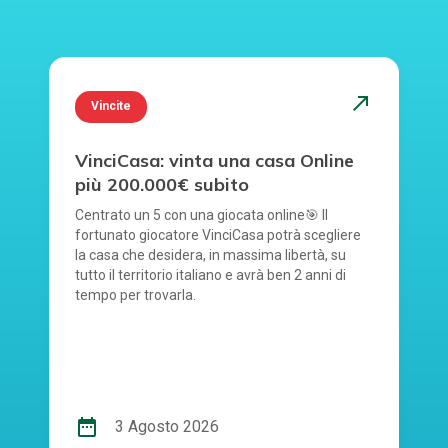
north_east
Vincite
VinciCasa: vinta una casa Online
più 200.000€ subito
Centrato un 5 con una giocata online🎯 Il
fortunato giocatore VinciCasa potrà scegliere
la casa che desidera, in massima libertà, su
tutto il territorio italiano e avrà ben 2 anni di
tempo per trovarla.
date_range
3 Agosto 2026