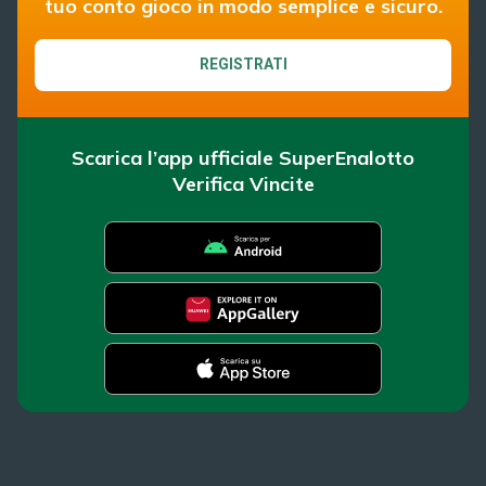
tuo conto gioco in modo semplice e sicuro.
REGISTRATI
Scarica l’app ufficiale SuperEnalotto
Verifica Vincite
SuperEnalotto
Super Win for Life
News