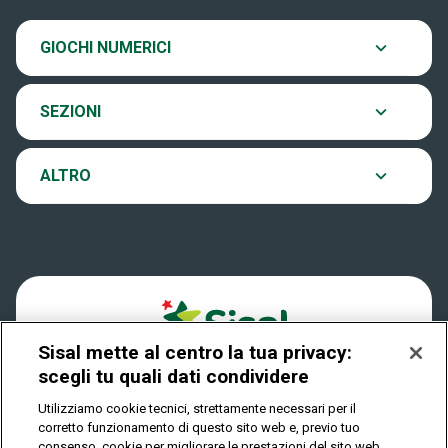
SiVinceTutto
Chi siamo
Scopri il gioco
GIOCHI NUMERICI
EuroJackpot
Contatti
Ultima estrazione
SEZIONI
VinciCasa
Notifiche
Archivio estrazioni
ALTRO
Win For Life
Accessibilità
Verifica vincite
Play Your Date
Cookies
FAQ
Sisal mette al centro la tua privacy:
Privacy
scegli tu quali dati condividere
Utilizziamo cookie tecnici, strettamente necessari per il
corretto funzionamento di questo sito web e, previo tuo
IL GIOCO È VIETATO AI MINORI E PUÒ CAUSARE
consenso, cookie per migliorare le prestazioni del sito web