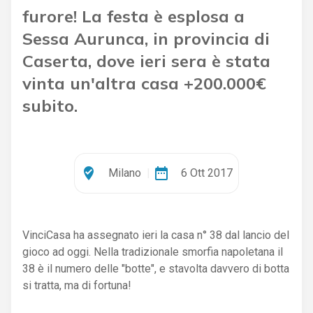
furore! La festa è esplosa a
Sessa Aurunca, in provincia di
Caserta, dove ieri sera è stata
vinta un'altra casa +200.000€
subito.
where_to_vote
date_range
Milano
|
6 Ott 2017
VinciCasa ha assegnato ieri la casa n° 38 dal lancio del
gioco ad oggi. Nella tradizionale smorfia napoletana il
38 è il numero delle "botte", e stavolta davvero di botta
si tratta, ma di fortuna!