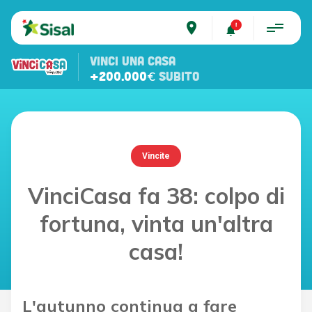
place
VINCI UNA CASA
+200.000€
SUBITO
Vincite
VinciCasa fa 38: colpo di
fortuna, vinta un'altra
casa!
L'autunno continua a fare