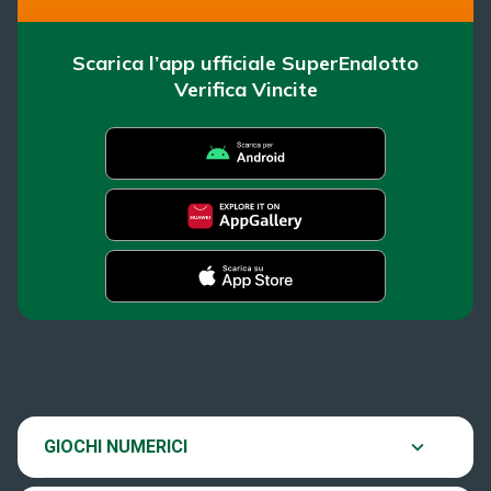
Scarica l’app ufficiale SuperEnalotto
Verifica Vincite
SuperEnalotto
Super Win for Life
News
SiVinceTutto
Chi siamo
Scopri il gioco
GIOCHI NUMERICI
EuroJackpot