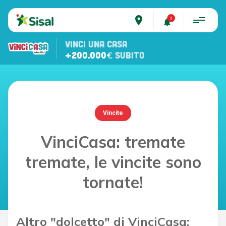
place
VINCI UNA CASA
+200.000€
SUBITO
Vincite
VinciCasa: tremate
tremate, le vincite sono
tornate!
Altro "dolcetto" di VinciCasa: