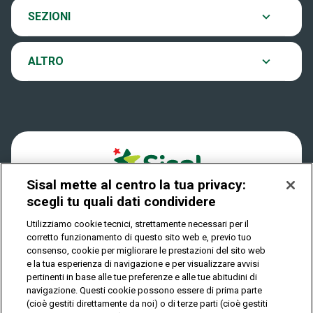
Contatti
Ultima estrazione
SEZIONI
VinciCasa
Notifiche
Archivio estrazioni
ALTRO
Win For Life
Accessibilità
Verifica vincite
Play Your Date
Cookies
FAQ
Sisal mette al centro la tua privacy:
Privacy
scegli tu quali dati condividere
Utilizziamo cookie tecnici, strettamente necessari per il
corretto funzionamento di questo sito web e, previo tuo
IL GIOCO È VIETATO AI MINORI E PUÒ CAUSARE
consenso, cookie per migliorare le prestazioni del sito web
DIPENDENZA PATOLOGICA
e la tua esperienza di navigazione e per visualizzare avvisi
pertinenti in base alle tue preferenze e alle tue abitudini di
navigazione. Questi cookie possono essere di prima parte
(cioè gestiti direttamente da noi) o di terze parti (cioè gestiti
© Copyright Sisal Italia S.p.A. - P.I. 02433760135