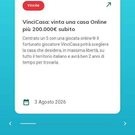
north_east
Vincite
VinciCasa: vinta una casa Online
più 200.000€ subito
Centrato un 5 con una giocata online🎯 Il
fortunato giocatore VinciCasa potrà scegliere
la casa che desidera, in massima libertà, su
tutto il territorio italiano e avrà ben 2 anni di
tempo per trovarla.
date_range
3 Agosto 2026
chevron_left
navigate_next