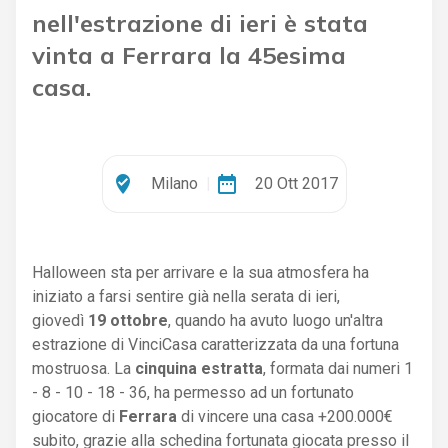
nell'estrazione di ieri è stata
vinta a Ferrara la 45esima
casa.
where_to_vote
date_range
Milano
|
20 Ott 2017
Halloween sta per arrivare e la sua atmosfera ha
iniziato a farsi sentire già nella serata di ieri,
giovedì
19 ottobre
, quando ha avuto luogo un'altra
estrazione di VinciCasa caratterizzata da una fortuna
mostruosa. La
cinquina estratta
, formata dai numeri 1
- 8 - 10 - 18 - 36, ha permesso ad un fortunato
giocatore di
Ferrara
di vincere una casa +200.000€
subito, grazie alla schedina fortunata giocata presso il