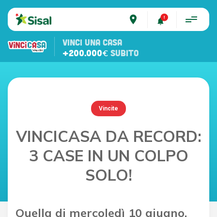
place
VINCI UNA CASA
+200.000€
SUBITO
Vincite
VINCICASA DA RECORD:
3 CASE IN UN COLPO
SOLO!
Quella di mercoledì 10 giugno,