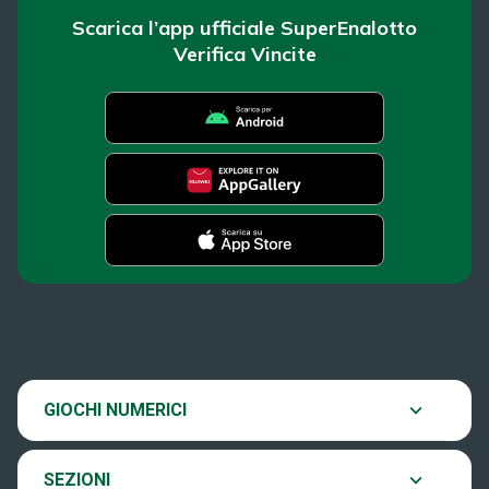
Scarica l’app ufficiale SuperEnalotto
Verifica Vincite
SuperEnalotto
Super Win for Life
News
SiVinceTutto
Chi siamo
Scopri il gioco
GIOCHI NUMERICI
EuroJackpot
Contatti
Ultima estrazione
SEZIONI