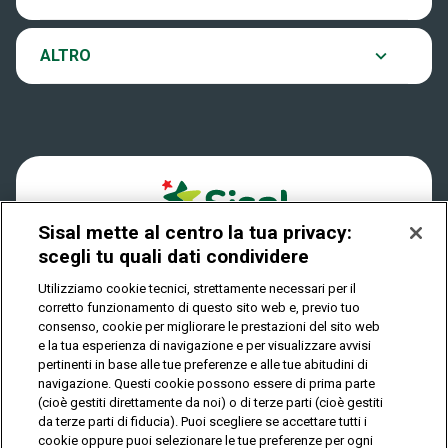
VinciCasa
Notifiche
Archivio estrazioni
ALTRO
Win For Life
Accessibilità
Verifica vincite
Play Your Date
Cookies
FAQ
Sisal mette al centro la tua privacy:
Privacy
scegli tu quali dati condividere
Utilizziamo cookie tecnici, strettamente necessari per il
corretto funzionamento di questo sito web e, previo tuo
IL GIOCO È VIETATO AI MINORI E PUÒ CAUSARE
consenso, cookie per migliorare le prestazioni del sito web
DIPENDENZA PATOLOGICA
e la tua esperienza di navigazione e per visualizzare avvisi
pertinenti in base alle tue preferenze e alle tue abitudini di
navigazione. Questi cookie possono essere di prima parte
(cioè gestiti direttamente da noi) o di terze parti (cioè gestiti
© Copyright Sisal Italia S.p.A. - P.I. 02433760135
da terze parti di fiducia). Puoi scegliere se accettare tutti i
Mappa
cookie oppure puoi selezionare le tue preferenze per ogni