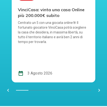
VinciCasa: vinta una casa Online
più 200.000€ subito
Centrato un 5 con una giocata online🎯 Il
fortunato giocatore VinciCasa potrà scegliere
la casa che desidera, in massima libertà, su
tutto il territorio italiano e avrà ben 2 anni di
tempo per trovarla.
date_range
3 Agosto 2026
chevron_left
navigate_next