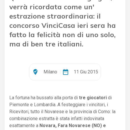
verrà ricordata come un'
estrazione straordinaria: il
concorso VinciCasa ieri sera ha
fatto la felicità non di uno solo,
ma di ben tre italiani.
where_to_vote
date_range
Milano
|
11 Giu 2015
La fortuna ha bussato alla porta di
tre giocatori
di
Piemonte e Lombardia. A festeggiare i vincitori, i
Ricevitori, tutto il Novarese e la provincia di Como: la
combinazione estratta è stata infatti indovinata
esattamente a
Novara, Fara Novarese (NO) e