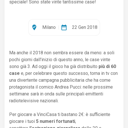
speciale! Sono state vinte tantissime case!
where_to_vote
date_range
Milano
|
22 Gen 2018
Ma anche il 2018 non sembra essere da meno: a soli
pochi giorni dall'inizio di questo anno, le case vinte
sono già 3. Ad oggi il gioco ha già distribuito
più di 60
case
e, per celebrare questo successo, torna in tv con
una divertente campagna pubblicitaria che ha come
protagonista il comico Andrea Pucci: nelle prossime
settimane sarà in onda sulle principali emittenti
radiotelevisive nazionali.
Per giocare a VinciCasa ti bastano 2€: è sufficiente
giocare i tuoi
5 numeri fortunati
,