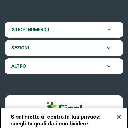
News
SiVinceTutto
Chi siamo
Scopri il gioco
GIOCHI NUMERICI
EuroJackpot
Contatti
Ultima estrazione
SEZIONI
VinciCasa
Notifiche
Archivio estrazioni
ALTRO
Win For Life
Accessibilità
Verifica vincite
Play Your Date
Cookies
FAQ
Sisal mette al centro la tua privacy:
Privacy
scegli tu quali dati condividere