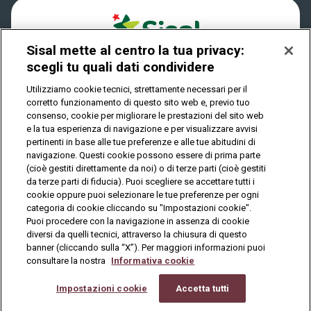
Cookies
FAQ
Sisal mette al centro la tua privacy:
Privacy
scegli tu quali dati condividere
Utilizziamo cookie tecnici, strettamente necessari per il
corretto funzionamento di questo sito web e, previo tuo
IL GIOCO È VIETATO AI MINORI E PUÒ CAUSARE
consenso, cookie per migliorare le prestazioni del sito web
DIPENDENZA PATOLOGICA
e la tua esperienza di navigazione e per visualizzare avvisi
pertinenti in base alle tue preferenze e alle tue abitudini di
navigazione. Questi cookie possono essere di prima parte
(cioè gestiti direttamente da noi) o di terze parti (cioè gestiti
© Copyright Sisal Italia S.p.A. - P.I. 02433760135
da terze parti di fiducia). Puoi scegliere se accettare tutti i
Mappa
cookie oppure puoi selezionare le tue preferenze per ogni
Privacy
Cookies
del
categoria di cookie cliccando su "Impostazioni cookie".
sito
Puoi procedere con la navigazione in assenza di cookie
diversi da quelli tecnici, attraverso la chiusura di questo
banner (cliccando sulla “X”). Per maggiori informazioni puoi
consultare la nostra
Informativa cookie
Vuoi giocare
online?
Impostazioni cookie
Accetta tutti