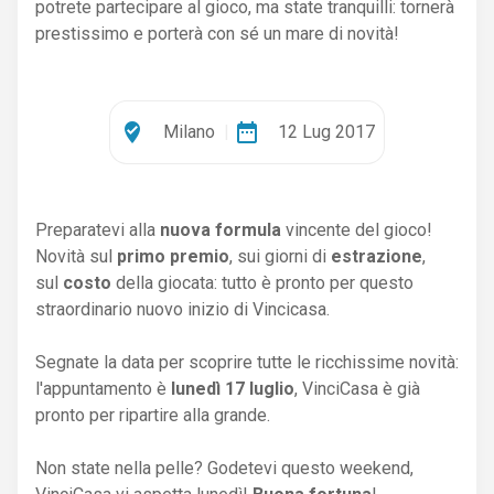
potrete partecipare al gioco, ma state tranquilli: tornerà
prestissimo e porterà con sé un mare di novità!
where_to_vote
date_range
Milano
|
12 Lug 2017
Preparatevi alla
nuova formula
vincente del gioco!
Novità sul
primo
premio
, sui giorni di
estrazione
,
sul
costo
della giocata: tutto è pronto per questo
straordinario nuovo inizio di Vincicasa.
Segnate la data per scoprire tutte le ricchissime novità:
l'appuntamento è
lunedì 17 luglio
, VinciCasa è già
pronto per ripartire alla grande.
Non state nella pelle? Godetevi questo weekend,