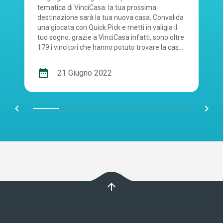
tematica di VinciCasa: la tua prossima
destinazione sarà la tua nuova casa. Convalida
una giocata con Quick Pick e metti in valigia il
tuo sogno: grazie a VinciCasa infatti, sono oltre
179 i vincitori che hanno potuto trovare la casa
dei propri sogni. Ricorda che hai la possibilità di
vincere il tuo sogno di casa ogni sera, alle 20.
date_range
21 Giugno 2022
Come? Ti basta acquistare una giocata
VinciCasa al costo di 2€ in Ricevitoria, online o
da App. Cosa aspetti? Buona fortuna!
chevron_left
navigate_next
arrow_upward