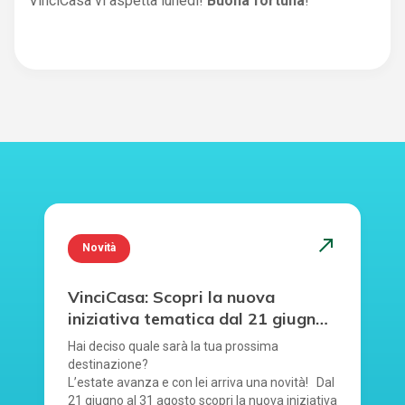
VinciCasa vi aspetta lunedì!
Buona fortuna
!
north_east
Novità
VinciCasa: Scopri la nuova
iniziativa tematica dal 21 giugno
al 31 agosto.
Hai deciso quale sarà la tua prossima
destinazione?
L’estate avanza e con lei arriva una novità! Dal
21 giugno al 31 agosto scopri la nuova iniziativa