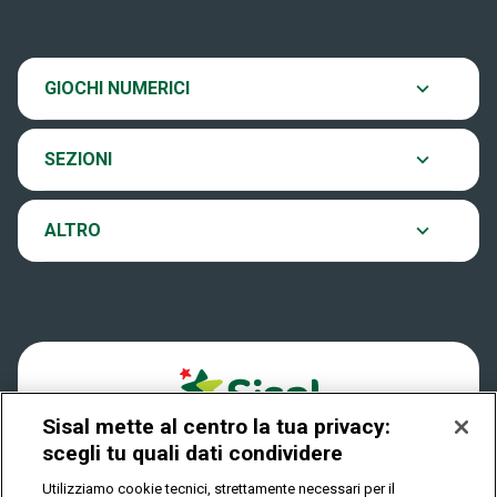
News
SiVinceTutto
Chi siamo
Scopri il gioco
GIOCHI NUMERICI
EuroJackpot
Contatti
Ultima estrazione
SEZIONI
VinciCasa
Notifiche
Archivio estrazioni
ALTRO
Win For Life
Accessibilità
Verifica vincite
Play Your Date
Cookies
FAQ
Sisal mette al centro la tua privacy:
Privacy
scegli tu quali dati condividere
Utilizziamo cookie tecnici, strettamente necessari per il