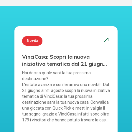
north_east
Novità
VinciCasa: Scopri la nuova
iniziativa tematica dal 21 giugno
al 31 agosto.
Hai deciso quale sarà la tua prossima
destinazione?
L’estate avanza e con lei arriva una novità! Dal
21 giugno al 31 agosto scopri la nuova iniziativa
tematica di VinciCasa: la tua prossima
destinazione sarà la tua nuova casa. Convalida
una giocata con Quick Pick e metti in valigia il
tuo sogno: grazie a VinciCasa infatti, sono oltre
179 i vincitori che hanno potuto trovare la casa
dei propri sogni. Ricorda che hai la possibilità di
vincere il tuo sogno di casa ogni sera, alle 20.