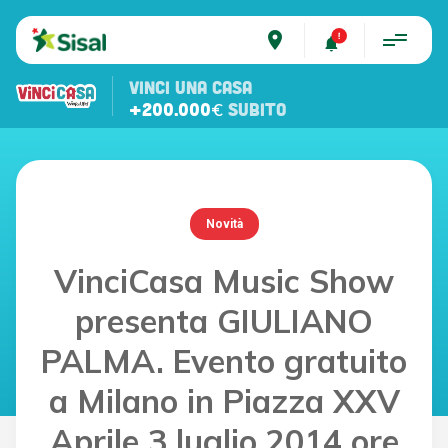
place
VINCI UNA CASA
+200.000€
SUBITO
Novità
VinciCasa Music Show
presenta GIULIANO
PALMA. Evento gratuito
a Milano in Piazza XXV
Aprile 3 luglio 2014 ore