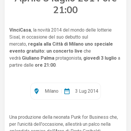
21:00
VinciCasa
, la novità 2014 del mondo delle lotterie
Sisal, in occasione del suo debutto sul
mercato,
regala alla Città di Milano uno speciale
evento gratuito: un concerto live
che
vedrà
Giuliano Palma
protagonista,
giovedì 3 luglio
a
partire dalle
ore 21:00
.
where_to_vote
date_range
Milano
|
3 Lug 2014
Una produzione della neonata Punk for Business che,
per l'unicità dell'occasione, allestirà un palco nella