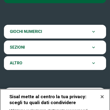
Super Win for Life
News
SiVinceTutto
Chi siamo
Scopri il gioco
GIOCHI NUMERICI
EuroJackpot
Contatti
Ultima estrazione
SEZIONI
VinciCasa
Notifiche
Archivio estrazioni
ALTRO
Win For Life
Accessibilità
Verifica vincite
Play Your Date
Cookies
FAQ
Sisal mette al centro la tua privacy:
scegli tu quali dati condividere