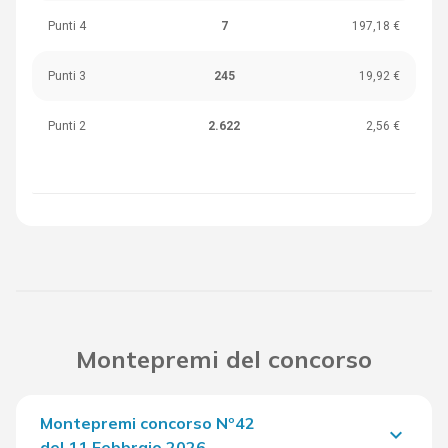
Punti 4
7
197,18 €
Punti 3
245
19,92 €
Punti 2
2.622
2,56 €
Montepremi del concorso
Montepremi concorso Nº42
keyboard_arrow_down
del 11 Febbraio 2026