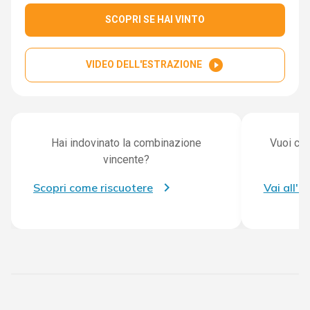
SCOPRI SE HAI VINTO
play_circle_filled
VIDEO DELL'ESTRAZIONE
Hai indovinato la combinazione
Vuoi con
vincente?
Scopri come riscuotere
Vai all'a