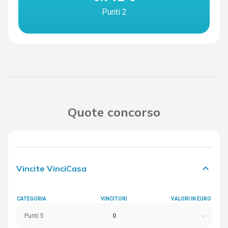
Punti 2
Quote concorso
keyboard_arrow_down
Vincite VinciCasa
CATEGORIA
VINCITORI
VALORI IN EURO
Punti 5
0
-