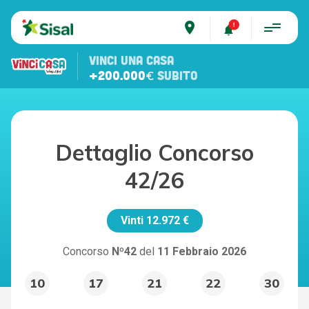
place
VINCI UNA CASA
+200.000€
SUBITO
Dettaglio Concorso
42/26
Vinti
12.972 €
Concorso
Nº42
del
11 Febbraio 2026
10
17
21
22
30