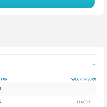
keyboard_arrow_down
ITORI
VALORI IN EURO
0
-
5
314,00 €