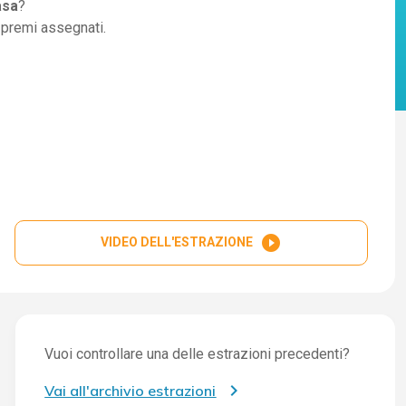
asa
?
i premi assegnati.
play_circle_filled
VIDEO DELL'ESTRAZIONE
Vuoi controllare una delle estrazioni precedenti?
Vai all'archivio estrazioni