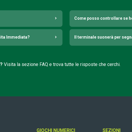
Come posso controllare se h
cita Immediata?
Il terminale suonerà per seg
i?
Visita la sezione FAQ e trova tutte le risposte che cerchi.
GIOCHI NUMERICI
SEZIONI