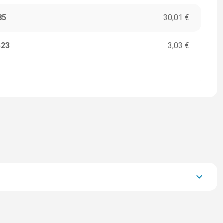
85
30,01 €
523
3,03 €
keyboard_arrow_down
38.292,80 €