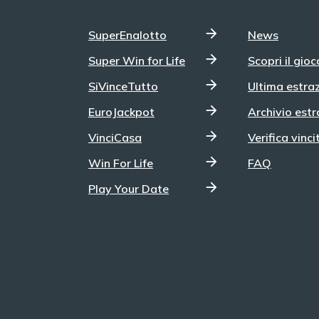
SuperEnalotto
News
Super Win for Life
Scopri il gioc
SiVinceTutto
Ultima estra
EuroJackpot
Archivio estr
VinciCasa
Verifica vinci
Win For Life
FAQ
Play Your Date