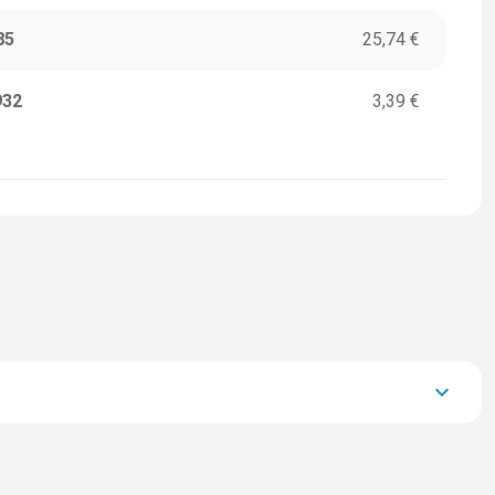
85
25,74 €
932
3,39 €
keyboard_arrow_down
32.841,90 €