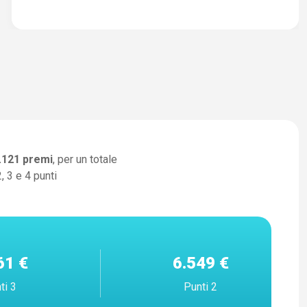
.121
premi
, per un totale
, 3 e 4 punti
61 €
6.549 €
ti 3
Punti 2