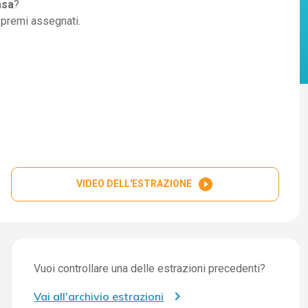
asa
?
i premi assegnati.
play_circle_filled
VIDEO DELL'ESTRAZIONE
Vuoi controllare una delle estrazioni precedenti?
Vai all'archivio estrazioni