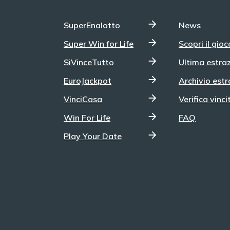
SuperEnalotto
News
Super Win for Life
Scopri il gioc
SiVinceTutto
Ultima estra
EuroJackpot
Archivio estr
VinciCasa
Verifica vinci
Win For Life
FAQ
Play Your Date