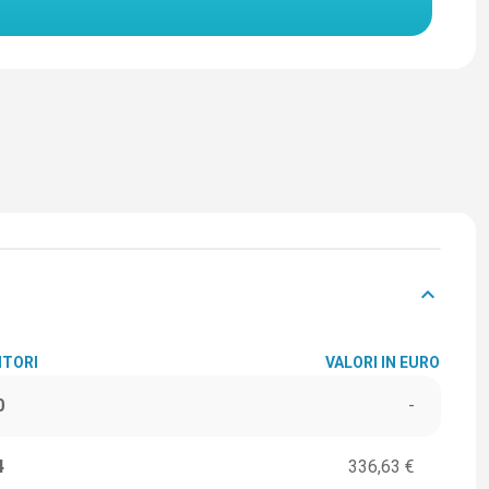
keyboard_arrow_down
ITORI
VALORI IN EURO
0
-
4
336,63 €