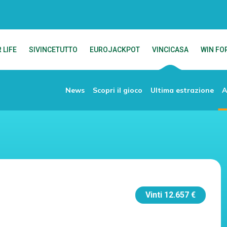
 LIFE
SIVINCETUTTO
EUROJACKPOT
VINCICASA
WIN FOR
News
Scopri il gioco
Ultima estrazione
A
Vinti
12.657 €