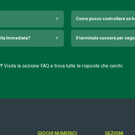
Come posso controllare se h
cita Immediata?
Il terminale suonerà per seg
i?
Visita la sezione FAQ e trova tutte le risposte che cerchi.
GIOCHI NUMERICI
SEZIONI