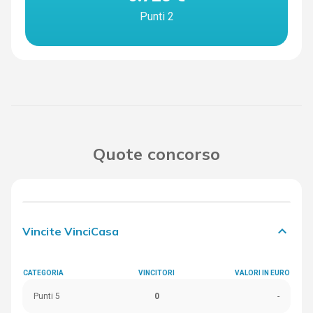
Punti 2
Quote concorso
keyboard_arrow_down
Vincite VinciCasa
CATEGORIA
VINCITORI
VALORI IN EURO
Punti 5
0
-