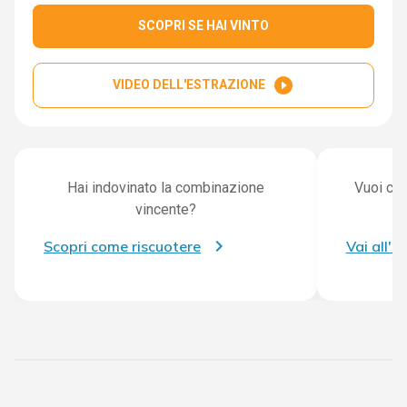
SCOPRI SE HAI VINTO
play_circle_filled
VIDEO DELL'ESTRAZIONE
Hai indovinato la combinazione
Vuoi con
vincente?
Scopri come riscuotere
Vai all'a