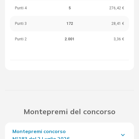
Punti 4
5
276,42 €
Punti 3
172
28,41 €
Punti 2
2.001
3,36 €
Montepremi del concorso
Montepremi concorso
keyboard_arrow_down
Nº183 del 2 Luglio 2026