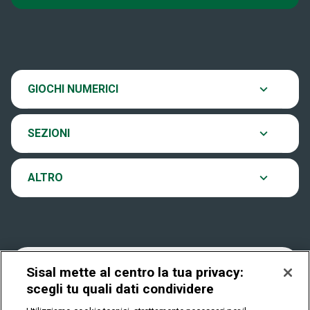
Super Win for Life
News
SiVinceTutto
Chi siamo
Scopri il gioco
GIOCHI NUMERICI
EuroJackpot
Contatti
Ultima estrazione
SEZIONI
VinciCasa
Notifiche
Archivio estrazioni
ALTRO
Win For Life
Accessibilità
Verifica vincite
Play Your Date
Cookies
FAQ
Sisal mette al centro la tua privacy:
scegli tu quali dati condividere