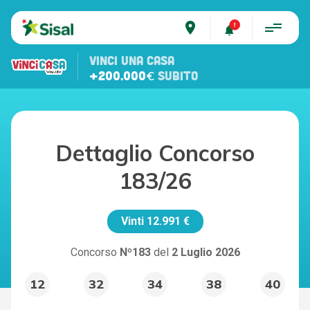
place
VINCI UNA CASA
+200.000€
SUBITO
Dettaglio Concorso
183/26
Vinti
12.991 €
Concorso
Nº183
del
2 Luglio 2026
12
32
34
38
40