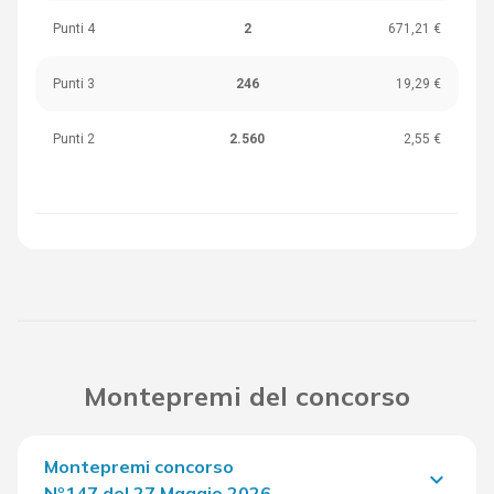
Punti 4
2
671,21 €
Punti 3
246
19,29 €
Punti 2
2.560
2,55 €
Montepremi del concorso
Montepremi concorso
keyboard_arrow_down
Nº147 del 27 Maggio 2026