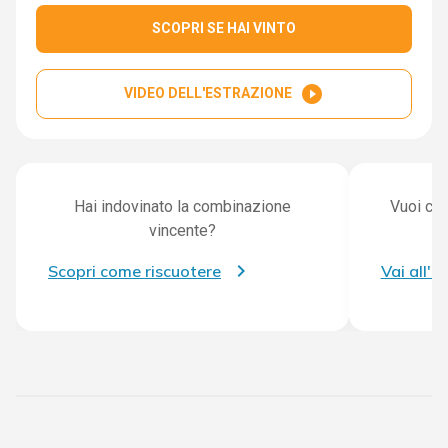
SCOPRI SE HAI VINTO
play_circle_filled
VIDEO DELL'ESTRAZIONE
Hai indovinato la combinazione
Vuoi con
vincente?
Scopri come riscuotere
Vai all'a