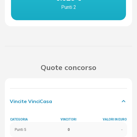
Punti 2
Quote concorso
keyboard_arrow_down
Vincite VinciCasa
CATEGORIA
VINCITORI
VALORI IN EURO
Punti 5
0
-