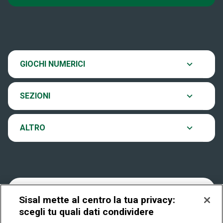
Super Win for Life
News
SiVinceTutto
Chi siamo
Scopri il gioco
GIOCHI NUMERICI
EuroJackpot
Contatti
Ultima estrazione
SEZIONI
VinciCasa
Notifiche
Archivio estrazioni
ALTRO
Win For Life
Accessibilità
Verifica vincite
Play Your Date
Cookies
FAQ
Sisal mette al centro la tua privacy:
scegli tu quali dati condividere