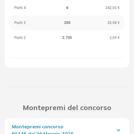
Punti 4
6
242,50 €
Punti 3
250
20,58 €
Punti 2
2.735
2,59 €
Montepremi del concorso
Montepremi concorso
keyboard_arrow_down
Nº146 del 26 Maggio 2026