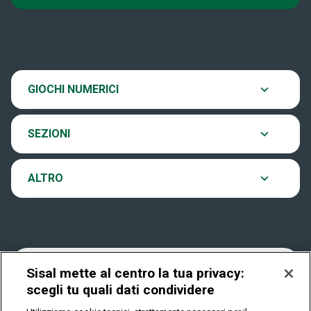
Super Win for Life
News
SiVinceTutto
Chi siamo
Scopri il gioco
GIOCHI NUMERICI
EuroJackpot
Contatti
Ultima estrazione
SEZIONI
VinciCasa
Notifiche
Archivio estrazioni
ALTRO
Win For Life
Accessibilità
Verifica vincite
Play Your Date
Cookies
FAQ
Sisal mette al centro la tua privacy:
scegli tu quali dati condividere