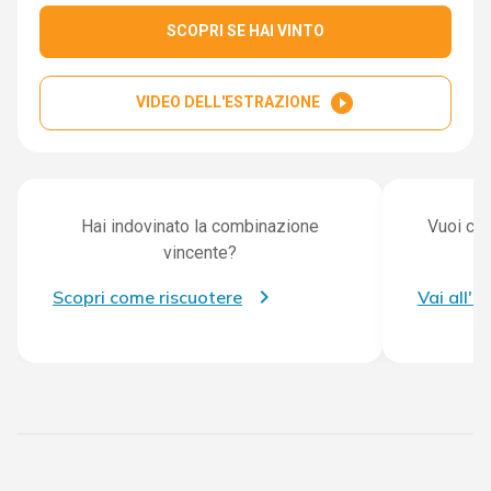
SCOPRI SE HAI VINTO
play_circle_filled
VIDEO DELL'ESTRAZIONE
Hai indovinato la combinazione
Vuoi con
vincente?
Scopri come riscuotere
Vai all'a