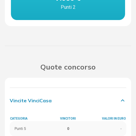
Punti 2
Quote concorso
keyboard_arrow_down
Vincite VinciCasa
CATEGORIA
VINCITORI
VALORI IN EURO
Punti 5
0
-