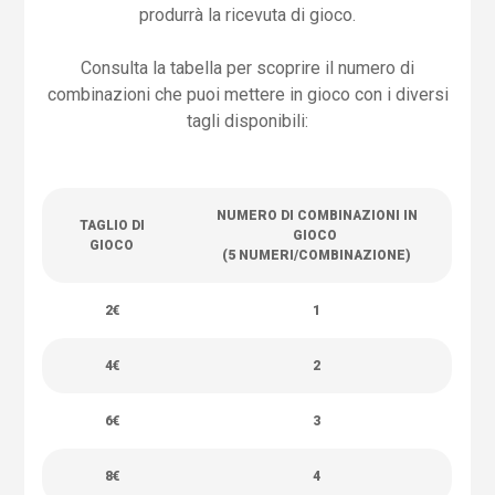
produrrà la ricevuta di gioco.
Consulta la tabella per scoprire il numero di
combinazioni che puoi mettere in gioco con i diversi
tagli disponibili:
NUMERO DI COMBINAZIONI IN
TAGLIO DI
GIOCO
GIOCO
(5 NUMERI/COMBINAZIONE)
2€
1
4€
2
6€
3
8€
4