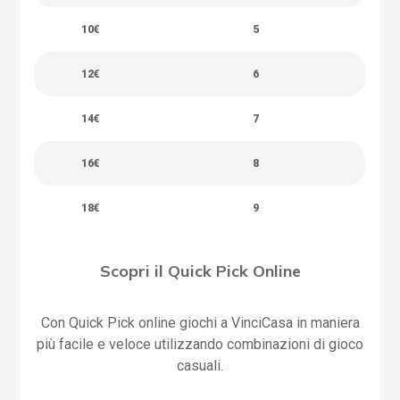
10€
5
12€
6
14€
7
16€
8
18€
9
Scopri il Quick Pick Online
Con Quick Pick online giochi a VinciCasa in maniera
più facile e veloce utilizzando combinazioni di gioco
casuali.