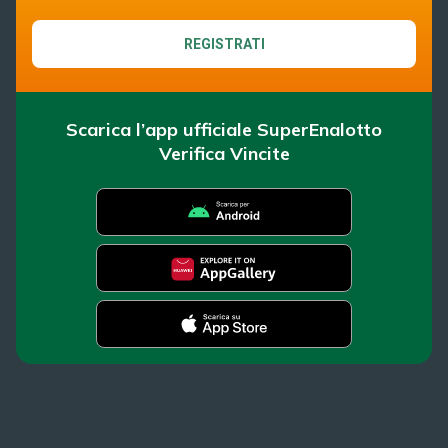
REGISTRATI
Scarica l’app ufficiale SuperEnalotto
Verifica Vincite
SuperEnalotto
Super Win for Life
News
SiVinceTutto