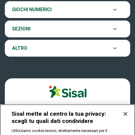
Chi siamo
Scopri il gioco
GIOCHI NUMERICI
EuroJackpot
Contatti
Ultima estrazione
SEZIONI
VinciCasa
Notifiche
Archivio estrazioni
ALTRO
Win For Life
Accessibilità
Verifica vincite
Play Your Date
Cookies
FAQ
Privacy
Sisal mette al centro la tua privacy:
scegli tu quali dati condividere
IL GIOCO È VIETATO AI MINORI E PUÒ CAUSARE
Utilizziamo cookie tecnici, strettamente necessari per il
DIPENDENZA PATOLOGICA