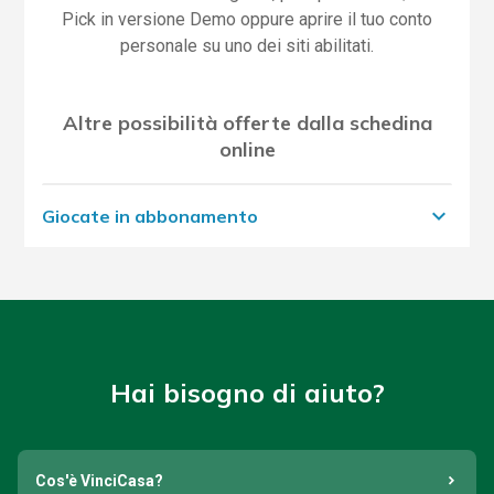
Pick in versione Demo oppure aprire il tuo conto
personale su uno dei siti abilitati.
Altre possibilità offerte dalla schedina
online
expand_more
Giocate in abbonamento
Una volta generati casualmente i tuoi numeri
fortunati, puoi scegliere di ripetere la giocata per più
concorsi consecutivi, cliccando sul bottone "Gioca in
abbonamento".
Hai bisogno di aiuto?
Seleziona il numero di concorsi VinciCasa
consecutivi per i quali desideri ripetere la tua
giocata: 2, 3, 5, 7, 10 o 15
Cos'è VinciCasa?