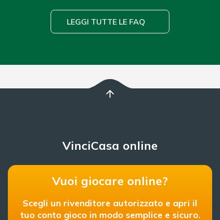
LEGGI TUTTE LE FAQ
arrow_upward
VinciCasa online
Vuoi giocare online?
Scegli un rivenditore autorizzato e apri il
tuo conto gioco in modo semplice e sicuro.