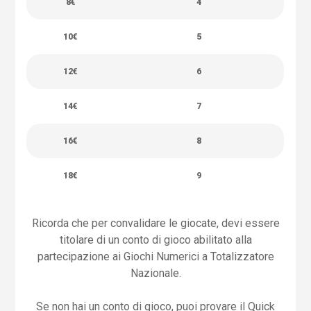
8€
4
10€
5
12€
6
14€
7
16€
8
18€
9
Ricorda che per convalidare le giocate, devi essere
titolare di un conto di gioco abilitato alla
partecipazione ai Giochi Numerici a Totalizzatore
Nazionale.
Se non hai un conto di gioco, puoi provare il Quick