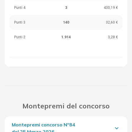
Punti 4
3
430,19 €
Punti 3
140
32,60 €
Punti 2
1.914
3,28 €
Montepremi del concorso
Montepremi concorso Nº84
keyboard_arrow_down
del 25 Marzo 2026