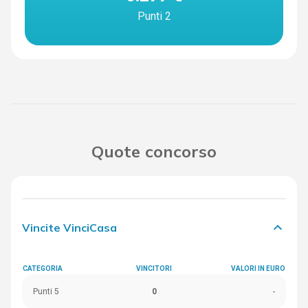
Punti 2
Quote concorso
keyboard_arrow_down
Vincite VinciCasa
CATEGORIA
VINCITORI
VALORI IN EURO
Punti 5
0
-