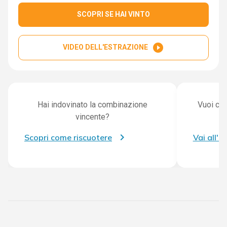
SCOPRI SE HAI VINTO
play_circle_filled
VIDEO DELL'ESTRAZIONE
Hai indovinato la combinazione
Vuoi con
vincente?
Scopri come riscuotere
Vai all'a