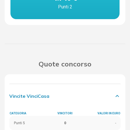
Punti 2
Quote concorso
keyboard_arrow_down
Vincite VinciCasa
CATEGORIA
VINCITORI
VALORI IN EURO
Punti 5
0
-