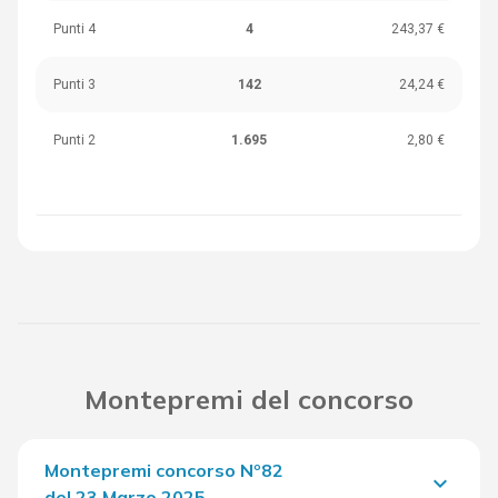
Punti 4
4
243,37 €
Punti 3
142
24,24 €
Punti 2
1.695
2,80 €
Montepremi del concorso
Montepremi concorso Nº82
keyboard_arrow_down
del 23 Marzo 2025