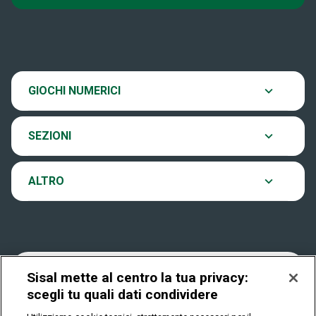
Super Win for Life
News
SiVinceTutto
Chi siamo
Scopri il gioco
GIOCHI NUMERICI
EuroJackpot
Contatti
Ultima estrazione
SEZIONI
VinciCasa
Notifiche
Archivio estrazioni
ALTRO
Win For Life
Accessibilità
Verifica vincite
Play Your Date
Cookies
FAQ
Sisal mette al centro la tua privacy:
scegli tu quali dati condividere