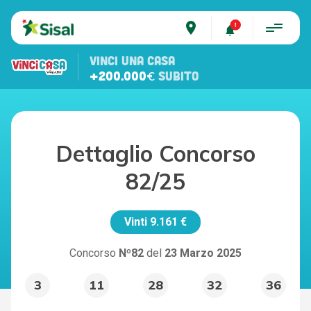
place
VINCI UNA CASA
+200.000€
SUBITO
Dettaglio Concorso
82/25
Vinti
9.161 €
Concorso
Nº82
del
23 Marzo 2025
3
11
28
32
36