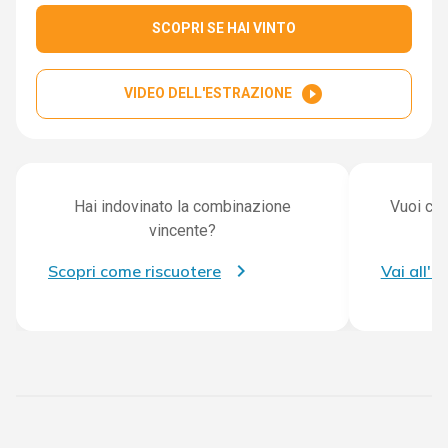
SCOPRI SE HAI VINTO
play_circle_filled
VIDEO DELL'ESTRAZIONE
Hai indovinato la combinazione
Vuoi con
vincente?
Scopri come riscuotere
Vai all'a