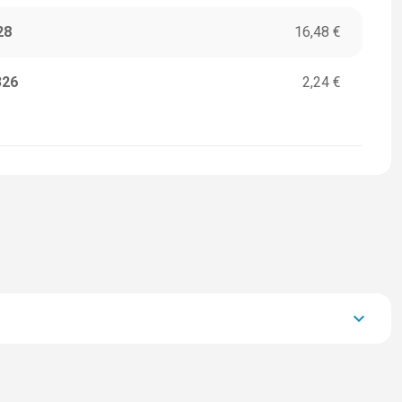
28
16,48 €
326
2,24 €
keyboard_arrow_down
37.298,30 €