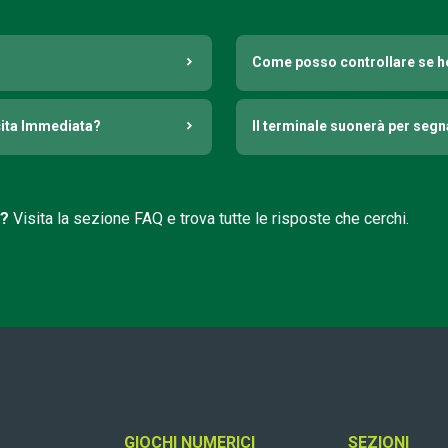
Come posso controllare se h
cita Immediata?
Il terminale suonerà per seg
i?
Visita la sezione FAQ e trova tutte le risposte che cerchi.
GIOCHI NUMERICI
SEZIONI