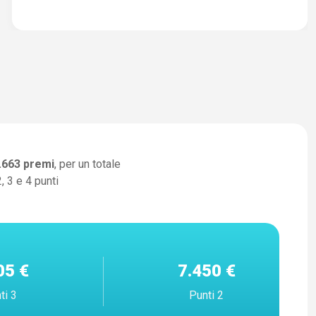
.663
premi
, per un totale
, 3 e 4 punti
05 €
7.450 €
ti 3
Punti 2