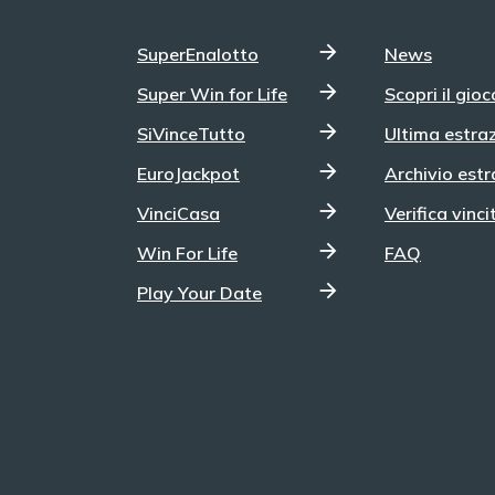
SuperEnalotto
News
Super Win for Life
Scopri il gioc
SiVinceTutto
Ultima estra
EuroJackpot
Archivio estr
VinciCasa
Verifica vinci
Win For Life
FAQ
Play Your Date