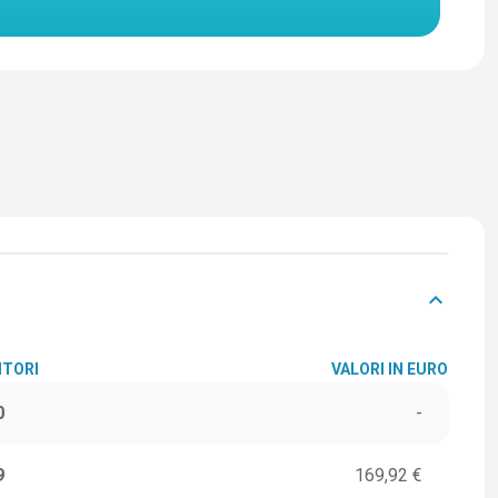
keyboard_arrow_down
ITORI
VALORI IN EURO
0
-
9
169,92 €