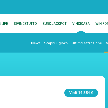
 LIFE
SIVINCETUTTO
EUROJACKPOT
VINCICASA
WIN FOR
News
Scopri il gioco
Ultima estrazione
A
Vinti
14.384 €