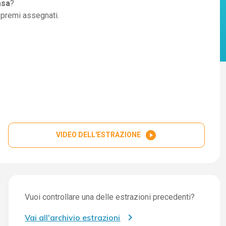
asa
?
i premi assegnati.
play_circle_filled
VIDEO DELL'ESTRAZIONE
Vuoi controllare una delle estrazioni precedenti?
Vai all'archivio estrazioni