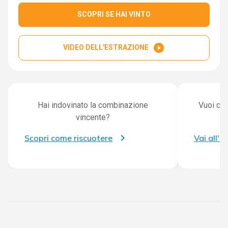
SCOPRI SE HAI VINTO
play_circle_filled
VIDEO DELL'ESTRAZIONE
Hai indovinato la combinazione
Vuoi con
vincente?
Scopri come riscuotere
Vai all'a