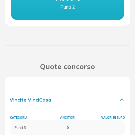
Punti 2
Quote concorso
keyboard_arrow_down
Vincite VinciCasa
CATEGORIA
VINCITORI
VALORI IN EURO
Punti 5
0
-