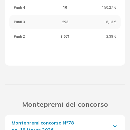
Punti 4
10
150,27 €
Punti 3
293
18,13 €
Punti 2
3.071
2,38 €
Montepremi del concorso
Montepremi concorso Nº78
keyboard_arrow_down
del 19 Marzo 2026