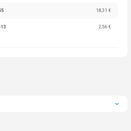
55
18,31 €
513
2,56 €
keyboard_arrow_down
32.206,20 €