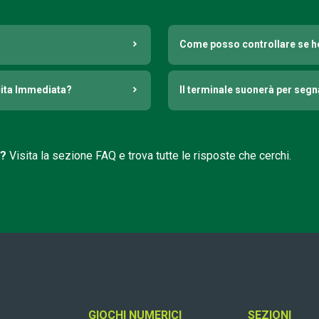
Come posso controllare se h
cita Immediata?
Il terminale suonerà per seg
i?
Visita la sezione FAQ e trova tutte le risposte che cerchi.
GIOCHI NUMERICI
SEZIONI