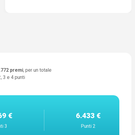
.772
premi
, per un totale
, 3 e 4 punti
69 €
6.433 €
ti 3
Punti 2