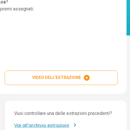
asa
?
i premi assegnati.
play_circle_filled
VIDEO DELL'ESTRAZIONE
Vuoi controllare una delle estrazioni precedenti?
Vai all'archivio estrazioni