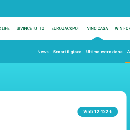
 LIFE
SIVINCETUTTO
EUROJACKPOT
VINCICASA
WIN FOR
News
Scopri il gioco
Ultima estrazione
A
Vinti
12.422 €