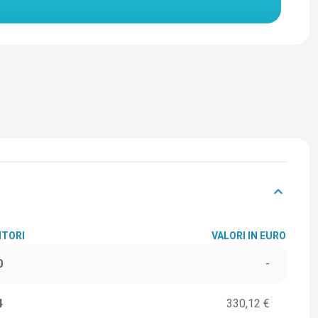
keyboard_arrow_down
ITORI
VALORI IN EURO
0
-
4
330,12 €