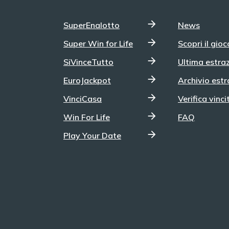
SuperEnalotto
News
Super Win for Life
Scopri il gioc
SiVinceTutto
Ultima estra
EuroJackpot
Archivio estr
VinciCasa
Verifica vinci
Win For Life
FAQ
Play Your Date