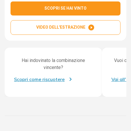
SCOPRI SE HAI VINTO
play_circle_filled
VIDEO DELL'ESTRAZIONE
Hai indovinato la combinazione
Vuoi con
vincente?
Scopri come riscuotere
Vai all'a