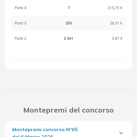
Punti 4
7
215,75 €
Punti 3
203
26,31 €
Punti 2
2.561
2,87 €
Montepremi del concorso
Montepremi concorso Nº65
keyboard_arrow_down
del 6 Marzo 2026