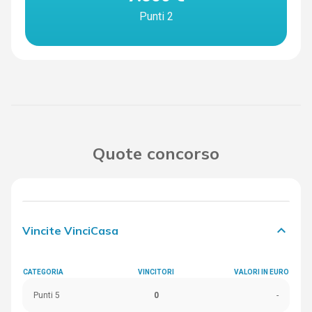
Punti 2
Quote concorso
keyboard_arrow_down
Vincite VinciCasa
CATEGORIA
VINCITORI
VALORI IN EURO
Punti 5
0
-