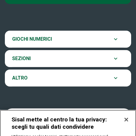
Super Win for Life
News
SiVinceTutto
Chi siamo
Scopri il gioco
GIOCHI NUMERICI
EuroJackpot
Contatti
Ultima estrazione
SEZIONI
VinciCasa
Notifiche
Archivio estrazioni
ALTRO
Win For Life
Accessibilità
Verifica vincite
Play Your Date
Cookies
FAQ
Sisal mette al centro la tua privacy:
scegli tu quali dati condividere