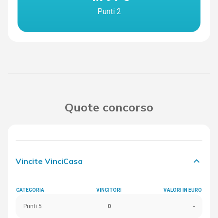
Punti 2
Quote concorso
keyboard_arrow_down
Vincite VinciCasa
CATEGORIA
VINCITORI
VALORI IN EURO
Punti 5
0
-