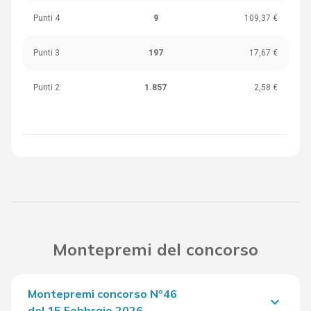
Punti 4
9
109,37 €
Punti 3
197
17,67 €
Punti 2
1.857
2,58 €
Montepremi del concorso
Montepremi concorso Nº46
keyboard_arrow_down
del 15 Febbraio 2026