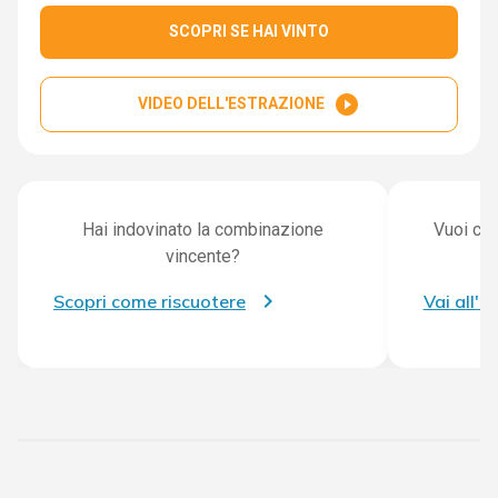
SCOPRI SE HAI VINTO
play_circle_filled
VIDEO DELL'ESTRAZIONE
Hai indovinato la combinazione
Vuoi con
vincente?
Scopri come riscuotere
Vai all'a