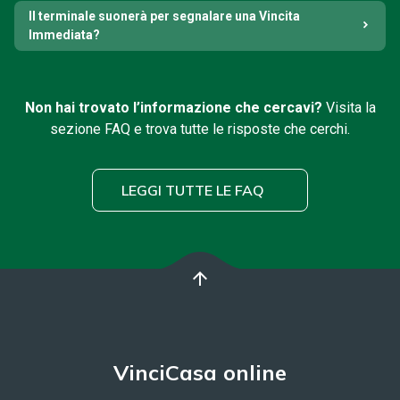
Il terminale suonerà per segnalare una Vincita
Immediata?
Non hai trovato l’informazione che cercavi?
Visita la
sezione FAQ e trova tutte le risposte che cerchi.
LEGGI TUTTE LE FAQ
arrow_upward
VinciCasa online