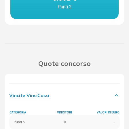
Punti 2
Quote concorso
keyboard_arrow_down
Vincite VinciCasa
CATEGORIA
VINCITORI
VALORI IN EURO
Punti 5
0
-