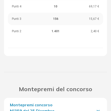
Punti 4
10
69,17 €
Punti 3
156
15,67 €
Punti 2
1.401
2,40 €
Montepremi del concorso
Montepremi concorso
keyboard_arrow_down
Nº359 del 25 Dicembre