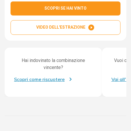
SCOPRI SE HAI VINTO
play_circle_filled
VIDEO DELL'ESTRAZIONE
Hai indovinato la combinazione
Vuoi con
vincente?
Scopri come riscuotere
Vai all'a