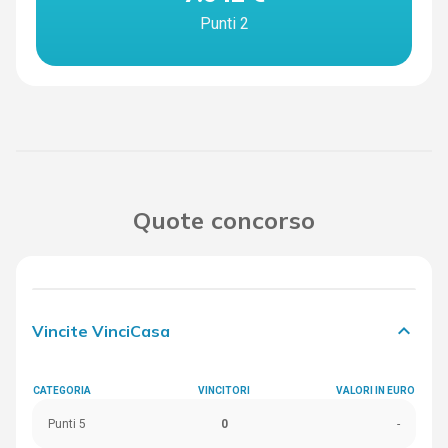
Punti 2
Quote concorso
keyboard_arrow_down
Vincite VinciCasa
CATEGORIA
VINCITORI
VALORI IN EURO
Punti 5
0
-