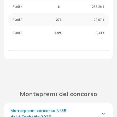
Punti 4
6
258,26 €
Punti 3
273
20,07 €
Punti 2
3.091
2,44 €
Montepremi del concorso
Montepremi concorso Nº35
keyboard_arrow_down
del 4 Febbraio 2025