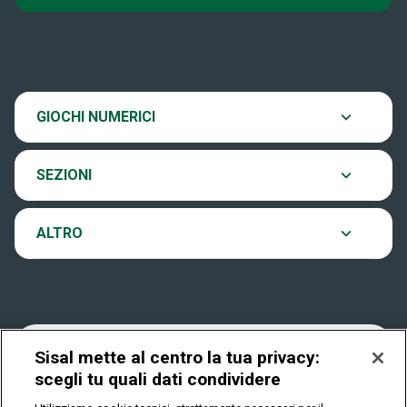
Super Win for Life
News
SiVinceTutto
Chi siamo
Scopri il gioco
GIOCHI NUMERICI
EuroJackpot
Contatti
Ultima estrazione
SEZIONI
VinciCasa
Notifiche
Archivio estrazioni
ALTRO
Win For Life
Accessibilità
Verifica vincite
Play Your Date
Cookies
FAQ
Sisal mette al centro la tua privacy:
scegli tu quali dati condividere