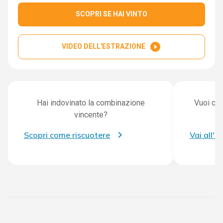
SCOPRI SE HAI VINTO
play_circle_filled
VIDEO DELL'ESTRAZIONE
Hai indovinato la combinazione
Vuoi con
vincente?
Scopri come riscuotere
Vai all'a