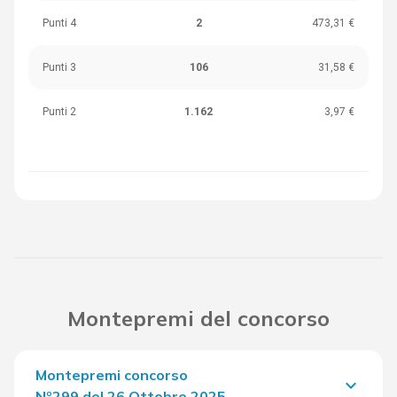
Punti 4
2
473,31 €
Punti 3
106
31,58 €
Punti 2
1.162
3,97 €
Montepremi del concorso
Montepremi concorso
keyboard_arrow_down
Nº299 del 26 Ottobre 2025