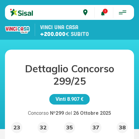
place
VINCI UNA CASA
+200.000€
SUBITO
Dettaglio Concorso
299/25
Vinti
8.907 €
Concorso
Nº299
del
26 Ottobre 2025
23
32
35
37
38