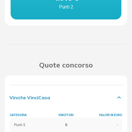
Punti 2
Quote concorso
keyboard_arrow_down
Vincite VinciCasa
CATEGORIA
VINCITORI
VALORI IN EURO
Punti 5
0
-