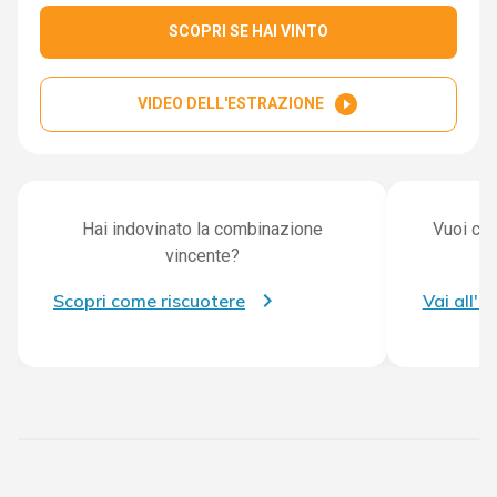
SCOPRI SE HAI VINTO
play_circle_filled
VIDEO DELL'ESTRAZIONE
Hai indovinato la combinazione
Vuoi con
vincente?
Scopri come riscuotere
Vai all'a