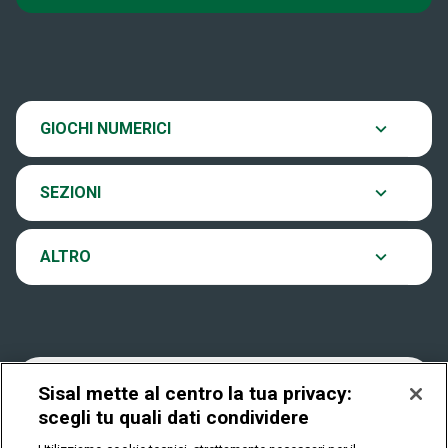
Super Win for Life
News
SiVinceTutto
Chi siamo
Scopri il gioco
GIOCHI NUMERICI
EuroJackpot
Contatti
Ultima estrazione
SEZIONI
VinciCasa
Notifiche
Archivio estrazioni
ALTRO
Win For Life
Accessibilità
Verifica vincite
Play Your Date
Cookies
FAQ
Sisal mette al centro la tua privacy:
scegli tu quali dati condividere