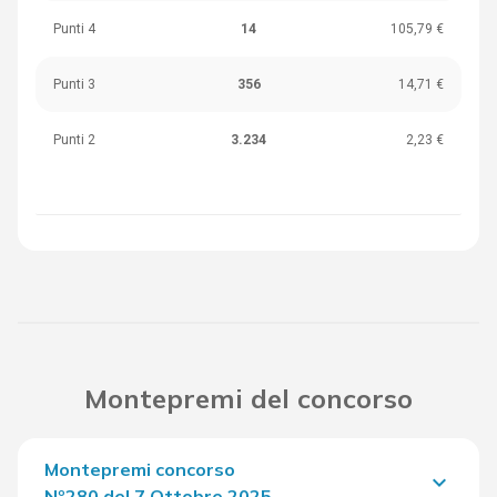
Punti 4
14
105,79 €
Punti 3
356
14,71 €
Punti 2
3.234
2,23 €
Montepremi del concorso
Montepremi concorso
keyboard_arrow_down
Nº280 del 7 Ottobre 2025