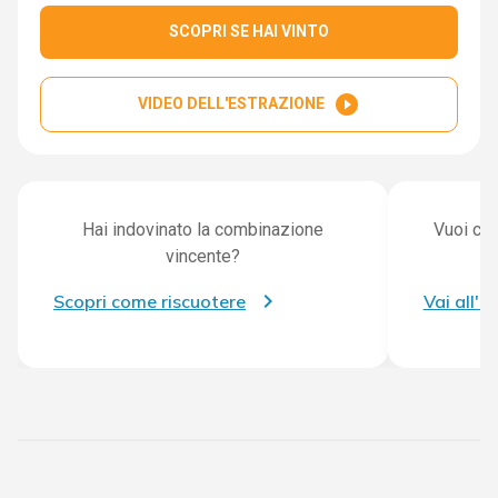
SCOPRI SE HAI VINTO
play_circle_filled
VIDEO DELL'ESTRAZIONE
Hai indovinato la combinazione
Vuoi con
vincente?
Scopri come riscuotere
Vai all'a