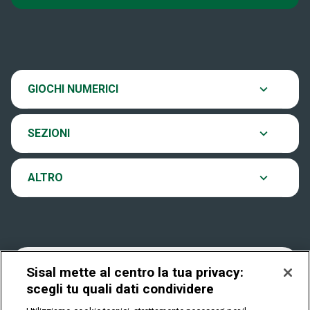
Super Win for Life
News
SiVinceTutto
Chi siamo
Scopri il gioco
GIOCHI NUMERICI
EuroJackpot
Contatti
Ultima estrazione
SEZIONI
VinciCasa
Notifiche
Archivio estrazioni
ALTRO
Win For Life
Accessibilità
Verifica vincite
Play Your Date
Cookies
FAQ
Sisal mette al centro la tua privacy:
scegli tu quali dati condividere