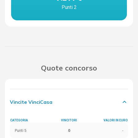
Punti 2
Quote concorso
keyboard_arrow_down
Vincite VinciCasa
CATEGORIA
VINCITORI
VALORI IN EURO
Punti 5
0
-