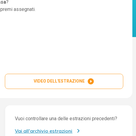
asa
?
i premi assegnati.
play_circle_filled
VIDEO DELL'ESTRAZIONE
Vuoi controllare una delle estrazioni precedenti?
Vai all'archivio estrazioni