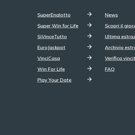
SuperEnalotto
News
Super Win for Life
Scopri il gioc
SiVinceTutto
Ultima estra
EuroJackpot
Archivio estr
VinciCasa
Verifica vinci
Win For Life
FAQ
Play Your Date