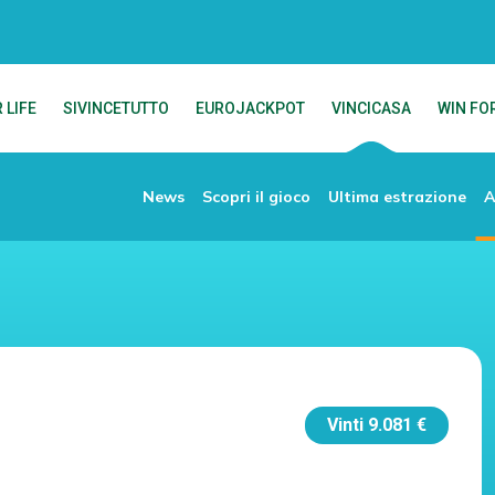
 LIFE
SIVINCETUTTO
EUROJACKPOT
VINCICASA
WIN FOR
News
Scopri il gioco
Ultima estrazione
A
Vinti
9.081 €