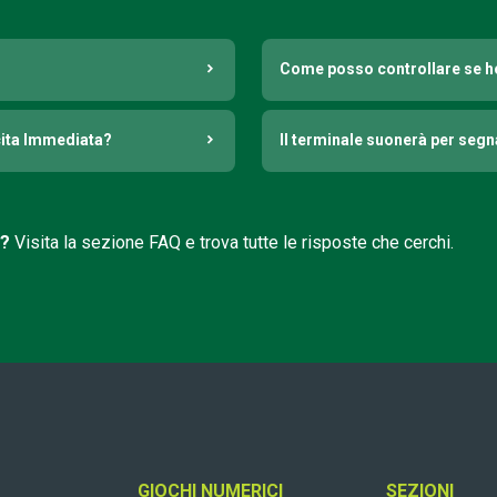
Come posso controllare se h
cita Immediata?
Il terminale suonerà per seg
i?
Visita la sezione FAQ e trova tutte le risposte che cerchi.
GIOCHI NUMERICI
SEZIONI