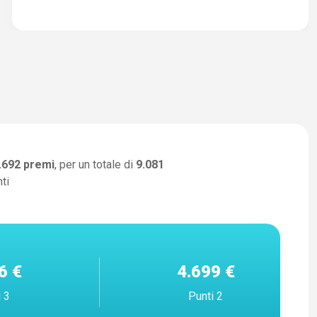
.692
premi
, per un totale di
9.081
ti
6 €
4.699 €
i 3
Punti 2