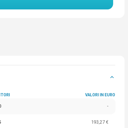
keyboard_arrow_down
ITORI
VALORI IN EURO
0
-
5
193,27 €