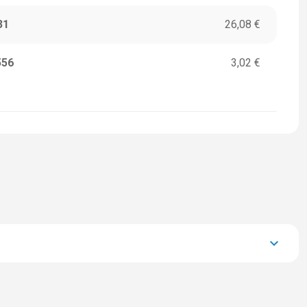
31
26,08 €
556
3,02 €
keyboard_arrow_down
23.569,00 €