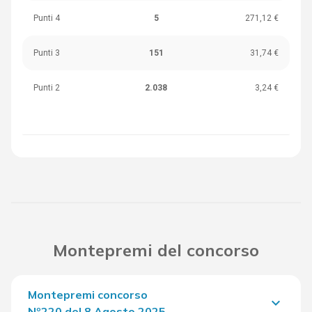
Punti 4
5
271,12 €
Punti 3
151
31,74 €
Punti 2
2.038
3,24 €
Montepremi del concorso
Montepremi concorso
keyboard_arrow_down
Nº220 del 8 Agosto 2025