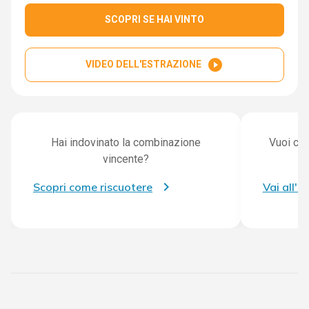
SCOPRI SE HAI VINTO
play_circle_filled
VIDEO DELL'ESTRAZIONE
Hai indovinato la combinazione
Vuoi con
vincente?
Scopri come riscuotere
Vai all'a