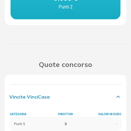
Punti 2
Quote concorso
keyboard_arrow_down
Vincite VinciCasa
CATEGORIA
VINCITORI
VALORI IN EURO
Punti 5
0
-