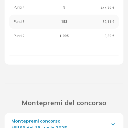
Punti 4
5
277,86 €
Punti 3
153
32,11 €
Punti 2
1.995
3,39 €
Montepremi del concorso
Montepremi concorso
keyboard_arrow_down
Nº199 del 18 Luglio 2025