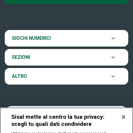
Super Win for Life
News
SiVinceTutto
Chi siamo
Scopri il gioco
GIOCHI NUMERICI
EuroJackpot
Contatti
Ultima estrazione
SEZIONI
VinciCasa
Notifiche
Archivio estrazioni
ALTRO
Win For Life
Accessibilità
Verifica vincite
Play Your Date
Cookies
FAQ
Sisal mette al centro la tua privacy:
scegli tu quali dati condividere