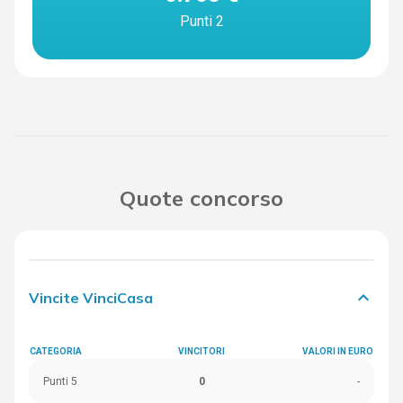
Punti 2
Quote concorso
keyboard_arrow_down
Vincite VinciCasa
CATEGORIA
VINCITORI
VALORI IN EURO
Punti 5
0
-