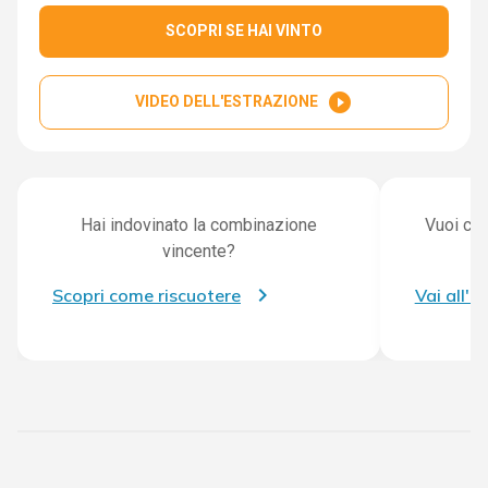
SCOPRI SE HAI VINTO
play_circle_filled
VIDEO DELL'ESTRAZIONE
Hai indovinato la combinazione
Vuoi con
vincente?
Scopri come riscuotere
Vai all'a