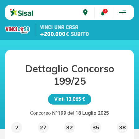
place
VINCI UNA CASA
+200.000€
SUBITO
Dettaglio Concorso
199/25
Vinti
13.065 €
Concorso
Nº199
del
18 Luglio 2025
2
27
32
35
38