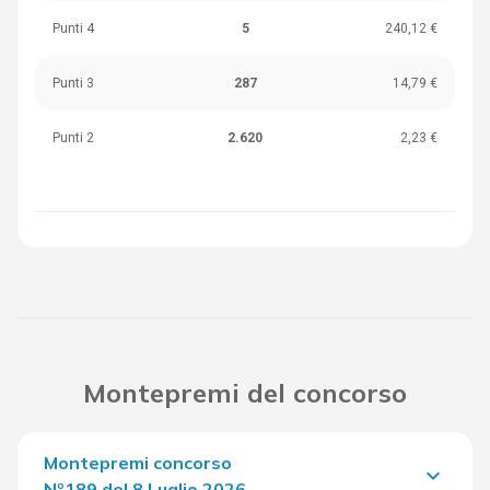
Punti 4
5
240,12 €
Punti 3
287
14,79 €
Punti 2
2.620
2,23 €
Montepremi del concorso
Montepremi concorso
keyboard_arrow_down
Nº189 del 8 Luglio 2026