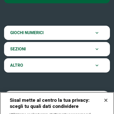
Super Win for Life
News
SiVinceTutto
Chi siamo
Scopri il gioco
GIOCHI NUMERICI
EuroJackpot
Contatti
Ultima estrazione
SEZIONI
VinciCasa
Notifiche
Archivio estrazioni
ALTRO
Win For Life
Accessibilità
Verifica vincite
Play Your Date
Cookies
FAQ
Sisal mette al centro la tua privacy:
scegli tu quali dati condividere