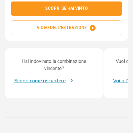
SCOPRI SE HAI VINTO
play_circle_filled
VIDEO DELL'ESTRAZIONE
Hai indovinato la combinazione
Vuoi con
vincente?
Scopri come riscuotere
Vai all'a