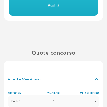
Punti 2
Quote concorso
keyboard_arrow_down
Vincite VinciCasa
CATEGORIA
VINCITORI
VALORI IN EURO
Punti 5
0
-