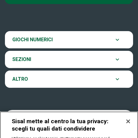
Super Win for Life
News
SiVinceTutto
Chi siamo
Scopri il gioco
GIOCHI NUMERICI
EuroJackpot
Contatti
Ultima estrazione
SEZIONI
VinciCasa
Notifiche
Archivio estrazioni
ALTRO
Win For Life
Accessibilità
Verifica vincite
Play Your Date
Cookies
FAQ
Sisal mette al centro la tua privacy:
scegli tu quali dati condividere