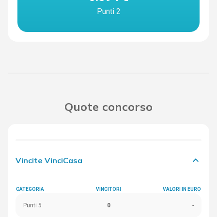
Punti 2
Quote concorso
keyboard_arrow_down
Vincite VinciCasa
CATEGORIA
VINCITORI
VALORI IN EURO
Punti 5
0
-