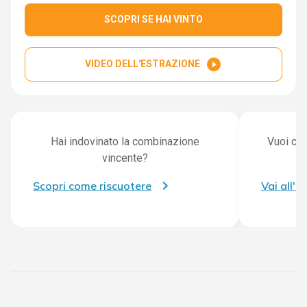
SCOPRI SE HAI VINTO
play_circle_filled
VIDEO DELL'ESTRAZIONE
Hai indovinato la combinazione
Vuoi con
vincente?
Scopri come riscuotere
Vai all'a