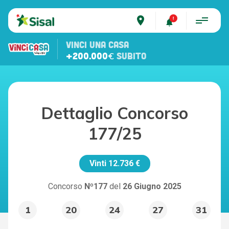
place
VINCI UNA CASA
+200.000€
SUBITO
Dettaglio Concorso
177/25
Vinti
12.736 €
Concorso
Nº177
del
26 Giugno 2025
1
20
24
27
31