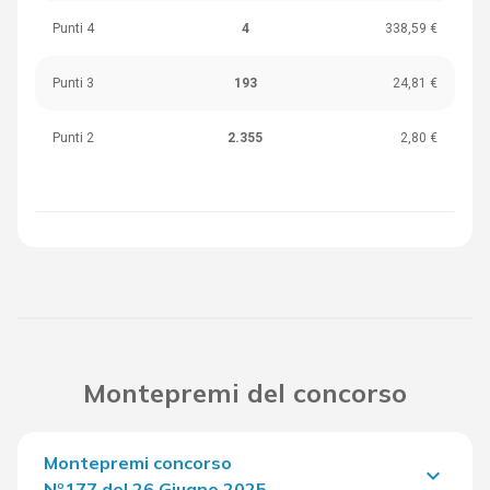
Punti 4
4
338,59 €
Punti 3
193
24,81 €
Punti 2
2.355
2,80 €
Montepremi del concorso
Montepremi concorso
keyboard_arrow_down
Nº177 del 26 Giugno 2025