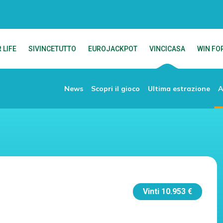
 LIFE
SIVINCETUTTO
EUROJACKPOT
VINCICASA
WIN FOR
News
Scopri il gioco
Ultima estrazione
A
Vinti
10.953 €