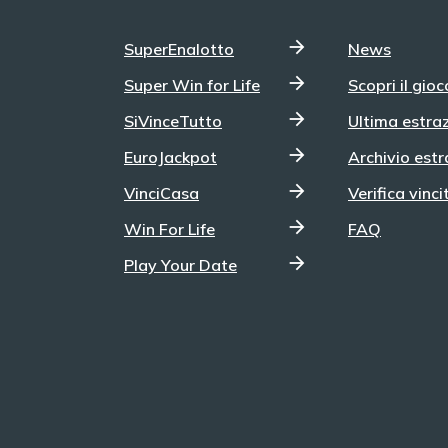
SuperEnalotto
News
Super Win for Life
Scopri il gioc
SiVinceTutto
Ultima estra
EuroJackpot
Archivio estr
VinciCasa
Verifica vinci
Win For Life
FAQ
Play Your Date