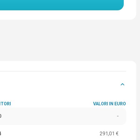
keyboard_arrow_down
ITORI
VALORI IN EURO
0
-
4
291,01 €