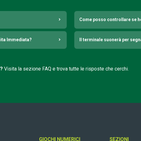
Come posso controllare se h
cita Immediata?
Il terminale suonerà per seg
i?
Visita la sezione FAQ e trova tutte le risposte che cerchi.
GIOCHI NUMERICI
SEZIONI