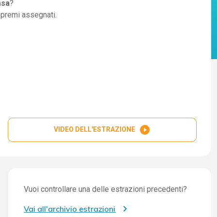
asa
?
i premi assegnati.
play_circle_filled
VIDEO DELL'ESTRAZIONE
Vuoi controllare una delle estrazioni precedenti?
Vai all'archivio estrazioni