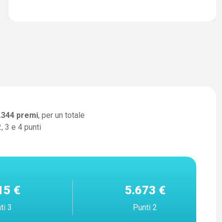
.344
premi
, per un totale
, 3 e 4 punti
15 €
5.673 €
ti 3
Punti 2