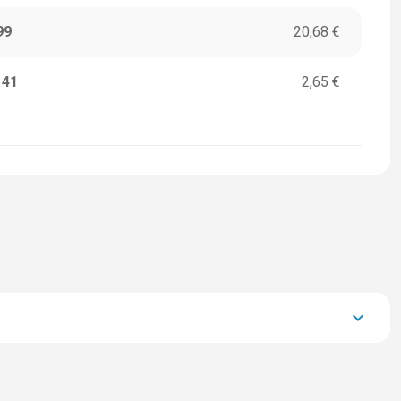
99
20,68 €
141
2,65 €
keyboard_arrow_down
28.390,70 €